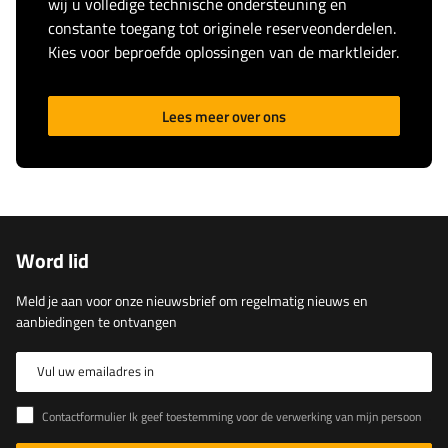
wij u volledige technische ondersteuning en
constante toegang tot originele reserveonderdelen.
Kies voor beproefde oplossingen van de marktleider.
Lees meer over ons
Word lid
Meld je aan voor onze nieuwsbrief om regelmatig nieuws en
aanbiedingen te ontvangen
Vul uw emailadres in
Contactformulier Ik geef toestemming voor de verwerking van mijn persoonlijke gegevens in het contactformulier in overeenstemming met de Verordening van het Europees Parlement en de Raad (EU)