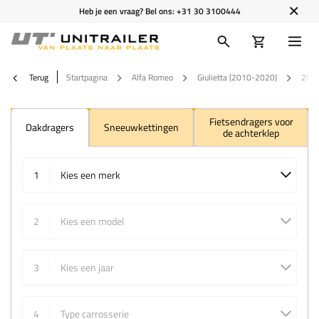
Heb je een vraag? Bel ons:
+31 30 3100444
Terug
Startpagina
Alfa Romeo
Giulietta (2010-2020)
201
Fietsendragers voor
Dakdragers
Sneeuwkettingen
de achterklep
1
Kies een merk
2
Kies een model
3
Kies een jaar
4
Type carrosserie