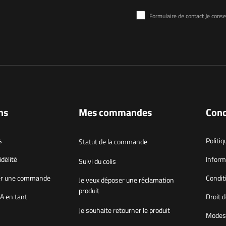
Formulaire de contact Je consens au traitement d
ns
Mes commandes
Cond
s
Politiq
Statut de la commande
délité
Inform
Suivi du colis
r une commande
Condit
Je veux déposer une réclamation
produit
A en tant
Droit d
Je souhaite retourner le produit
Modes 