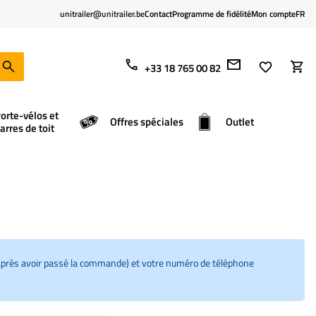
unitrailer@unitrailer.be
Contact
Programme de fidélité
Mon compte
FR
+33 18 765 00 82
orte-vélos et
Offres spéciales
Outlet
arres de toit
u après avoir passé la commande) et votre numéro de téléphone