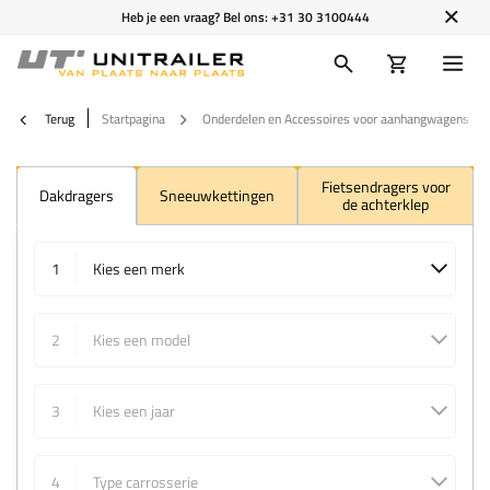
Heb je een vraag? Bel ons:
+31 30 3100444
Terug
Startpagina
Onderdelen en Accessoires voor aanhangwagens
Fietsendragers voor
Dakdragers
Sneeuwkettingen
de achterklep
1
Kies een merk
2
Kies een model
3
Kies een jaar
4
Type carrosserie