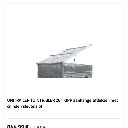
Model:
TAK
Gewicht:
62,14 kg
Buitenmaten:
2790 x 1347 mm
Materiaal:
aluminium
Maat:
GARDEN TRAILER 264
UNITRAILER TUINTRAILER 264 KIPP aanhangerafdekzeil met
cilinder/sleutelslot
844,99 €
Incl. BTW