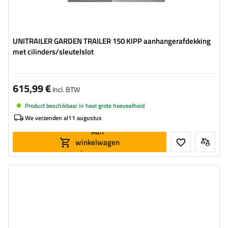
UNITRAILER GARDEN TRAILER 150 KIPP aanhangerafdekking
met cilinders/sleutelslot
615,99 €
Incl. BTW
Product beschikbaar in heel grote hoeveelheid
We verzenden al
11 augustus
Aan
winkelwagen
toevoegen
Gewicht:
55,75 kg
Buitenmaten:
2453 x 1346 mm
Materiaal:
aluminium
Maat:
GARDEN TRAILER 230 KIPP