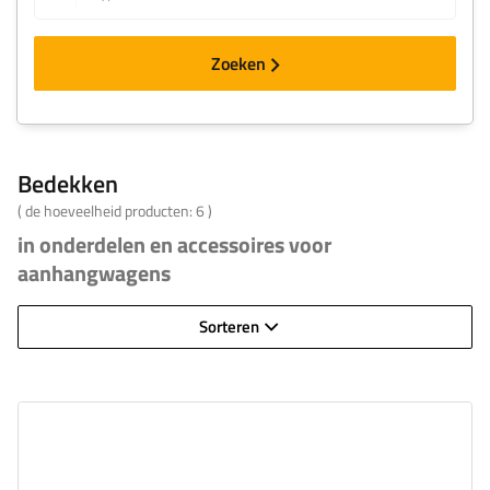
Zoeken
Bedekken
( de hoeveelheid producten:
6
)
in onderdelen en accessoires voor
aanhangwagens
Sorteren
Gewicht:
50.03 kg
Buitenmaten:
2155 x 1347 mm
Maat:
GARDEN TRAILER 201 KIPP