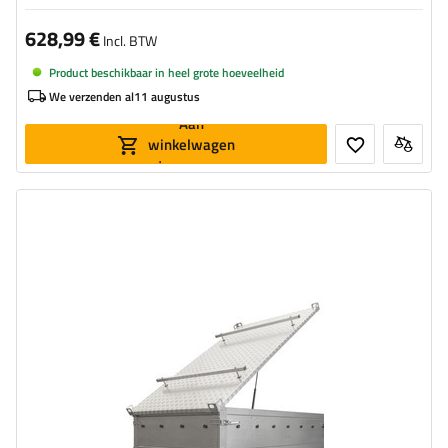
628,99 €
Incl. BTW
Product beschikbaar in heel grote hoeveelheid
We verzenden al
11 augustus
Aan
winkelwagen
toevoegen
Model:
Garden Trailer 150 Kipp
Materiaal:
aluminium
Gewicht:
34,92 kg
Buitenmaten:
1624 x 1154 mm
Maat:
GARDEN TRAILER 150 KIPP