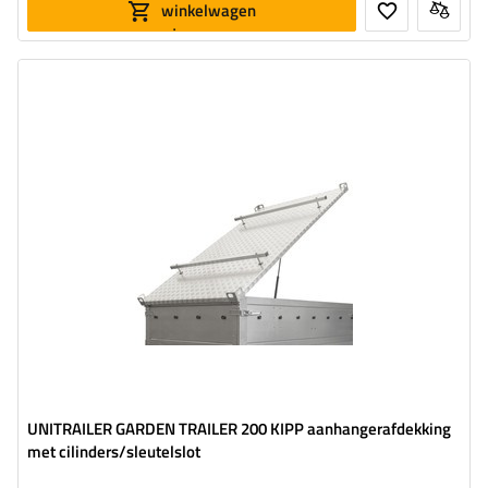
winkelwagen
toevoegen
Gewicht:
43,94 kg
Buitenmaten:
2155
Materiaal:
aluminium
Maat:
GARDEN TRAILER 200 KIPP
UNITRAILER GARDEN TRAILER 200 KIPP aanhangerafdekking
met cilinders/sleutelslot