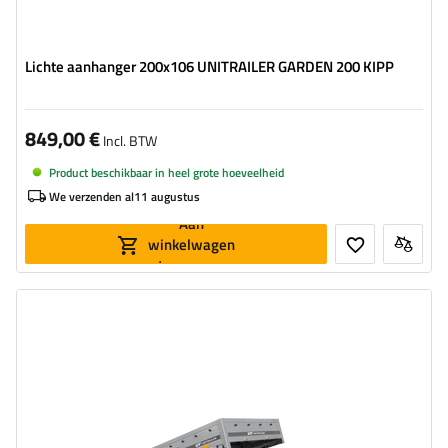
Lichte aanhanger 200x106 UNITRAILER GARDEN 200 KIPP
849,00 €
Incl. BTW
Product beschikbaar in heel grote hoeveelheid
We verzenden al
11 augustus
Aan
winkelwagen
toevoegen
Model:
Garden Trailer 201 Kipp
MTM max.:
750 kg
Lengte van de laadruimte:
2006 mm
Breedte van de laadoppervlak:
1256 mm
Type ophanging:
1 as ongeremd 750 kg
kan worden verzonden op een pallet
hoog draagvermogen