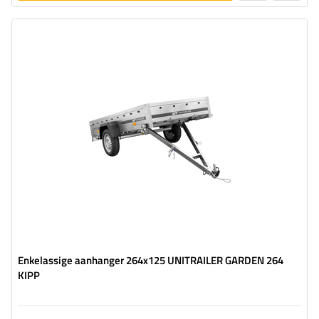
toevoegen
Model:
Garden Trailer 264 KIPP
MTM max.:
750 kg
Lengte van de laadruimte:
2641 mm
Breedte van de laadoppervlak:
1256 mm
Aantal assen:
1
grootste transportoppervlak
verzinkt staal
Enkelassige aanhanger 264x125 UNITRAILER GARDEN 264
KIPP