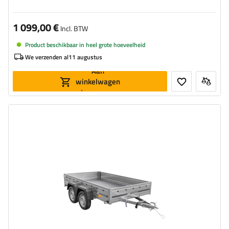
1 099,00 €
Incl. BTW
Product beschikbaar in heel grote hoeveelheid
We verzenden al
11 augustus
Aan
winkelwagen
toevoegen
Model:
Garden Trailer 265/2 KIPP
MTM max.:
750 kg
Toegestaan laadvermogen:
547 kg
Lengte van de laadruimte:
2643 mm
Breedte van de laadoppervlak:
1499 mm
grootste transportoppervlak
2 assen - hoge stabiliteit