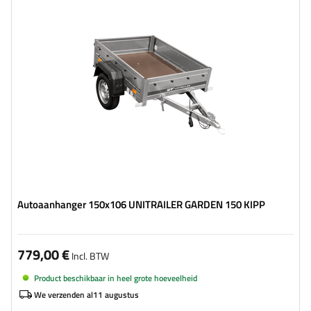
MTM max.:
750 kg
Lengte van de laadruimte:
1475 mm
Breedte van de laadoppervlak:
1063 mm
Aantal assen:
1
kantelbare dissel
hoog draagvermogen
Autoaanhanger 150x106 UNITRAILER GARDEN 150 KIPP
779,00 €
Incl. BTW
Product beschikbaar in heel grote hoeveelheid
We verzenden al
11 augustus