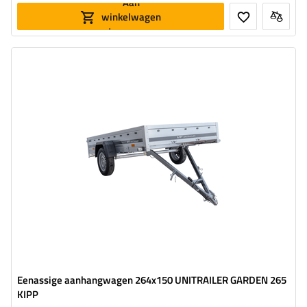
Aan
winkelwagen
toevoegen
Model:
Garden Trailer 265 KIPP
MTM max.:
750 kg
Toegestaan laadvermogen:
595 kg
Lengte van de laadruimte:
2643 mm
Breedte van de laadoppervlak:
1499 mm
grootste transportoppervlak
hoog draagvermogen
Eenassige aanhangwagen 264x150 UNITRAILER GARDEN 265
KIPP