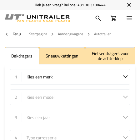
Heb je een vraag? Bel ons:
+31 30 3100444
Terug
Startpagina
Aanhangwagens
Autotrailer
Fietsendragers voor
Dakdragers
Sneeuwkettingen
de achterklep
1
Kies een merk
2
Kies een model
3
Kies een jaar
4
Type carrosserie