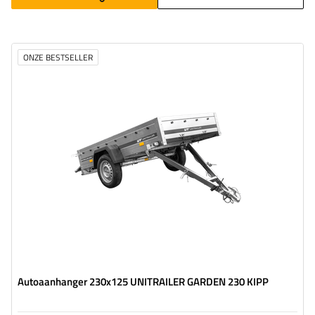
ONZE BESTSELLER
Model:
Garden Trailer 230 Kipp
MTM max.:
750 kg
Lengte van de laadruimte:
2304 mm
Breedte van de laadoppervlak:
1256 mm
Type ophanging:
1 as ongeremd 750 kg
opslagmogelijkheid aan de achterkant
verzinkt staal
Autoaanhanger 230x125 UNITRAILER GARDEN 230 KIPP