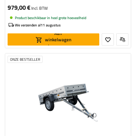
979,00 €
Incl. BTW
Product beschikbaar in heel grote hoeveelheid
We verzenden al
11 augustus
Aan
winkelwagen
toevoegen
ONZE BESTSELLER
MTM max.:
750 kg
Lengte van de laadruimte:
2006 mm
Breedte van de laadoppervlak:
1063 mm
Type ophanging:
1 as ongeremd 750 kg
Aantal assen:
1
kantelbare dissel
hoog draagvermogen