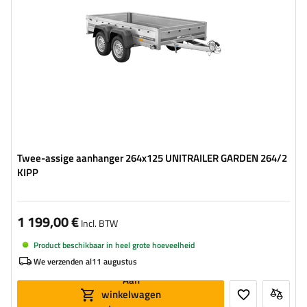
Aantal assen:
2
2 assen - hoge stabiliteit
mogelijkheid om lange dingen te vervoeren
Twee-assige aanhanger 264x125 UNITRAILER GARDEN 264/2
KIPP
1 199,00 €
Incl. BTW
Product beschikbaar in heel grote hoeveelheid
We verzenden al
11 augustus
Aan
winkelwagen