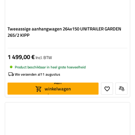
Tweeassige aanhangwagen 264x150 UNITRAILER GARDEN
265/2 KIPP
1 499,00 €
Incl. BTW
Product beschikbaar in heel grote hoeveelheid
We verzenden al
11 augustus
Aan
winkelwagen
toevoegen
Model:
Garden Trailer 264/2 Kipp
MTM max.:
750 kg
Lengte van de laadruimte:
2641 mm
Breedte van de laadoppervlak:
1256 mm