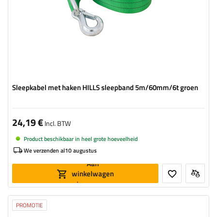
Sleepkabel met haken HILLS sleepband 5m/60mm/6t groen
24,19 €
Incl. BTW
Product beschikbaar in heel grote hoeveelheid
We verzenden al
10 augustus
Aan
winkelwagen
toevoegen
PROMOTIE
Lengte van de band:
4,5 m