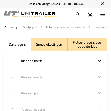
Heb je een vraag? Bel ons:
+31 30 3100444
Terug
Startpagina
Auto-onderdelen en accessoires
Sleepkabels
Fietsendragers voor
Dakdragers
Sneeuwkettingen
de achterklep
1
Kies een merk
2
Kies een model
3
Kies een jaar
4
Type carrosserie