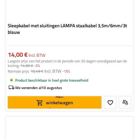
Sleepkabel met sluitingen LAMPA staalkabel 3,5m/6mm/3t
blauw
14,00 €
Incl. BTW
Laagste prijs van het product in de periode van 30 dagen voorafgaand aan de
korting:
14,80 €
-5%
Incl. BTW
Normale prijs:
16,49 €
-15%
Product beschikbaar in heel grote hoeveelheid
We verzenden al
10 augustus
Aan
winkelwagen
toevoegen
Riemsterkte:
5 t (5000 kg)
Lengte:
3,5 m