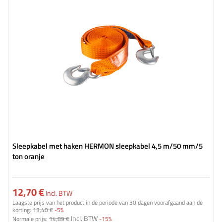
Riemsterkte:
5 t (5000 kg)
Breedte van de band:
50 mm
Sleepkabel met haken HERMON sleepkabel 4,5 m/50 mm/5
ton oranje
12,70 €
Incl. BTW
Laagste prijs van het product in de periode van 30 dagen voorafgaand aan de
korting:
13,40 €
-5%
Incl. BTW
Normale prijs:
14,89 €
-15%