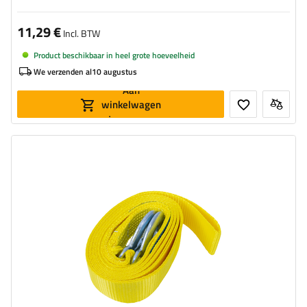
11,29 €
Incl. BTW
Product beschikbaar in heel grote hoeveelheid
We verzenden al
10 augustus
Aan
winkelwagen
toevoegen
Lengte van de band:
4,5 m
Riemsterkte:
3 t (3000 kg)
Breedte van de band:
50 mm