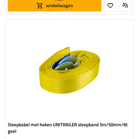
winkelwagen
toevoegen
Lengte van de band:
5 m
Riemsterkte:
6 t (6000 kg)
Breedte van de band:
50 mm
Sleepkabel met haken UNITRAILER sleepband 5m/50mm/6t
geel