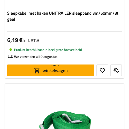
Sleepkabel met haken UNITRAILER sleepband 3m/50mm/3t
geel
6,19 €
Incl. BTW
Product beschikbaar in heel grote hoeveelheid
We verzenden al
10 augustus
Aan
winkelwagen
toevoegen
Lengte van de band:
5 m
Riemsterkte:
6 t (6000 kg)
Breedte van de band:
60 mm