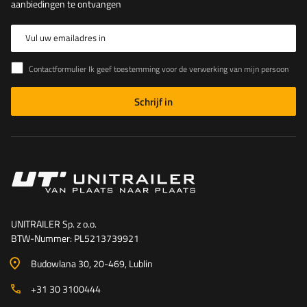
aanbiedingen te ontvangen
Vul uw emailadres in
Contactformulier Ik geef toestemming voor de verwerking van mijn persoonlijke gegevens in het contactformulier in overeenstemming met de Verordening van het Europees Parlement en de Raad (EU)
Schrijf in
UNITRAILER Sp. z o.o.
BTW-Nummer: PL5213739921
Budowlana 30
, 20-469
, Lublin
+31 30 3100444