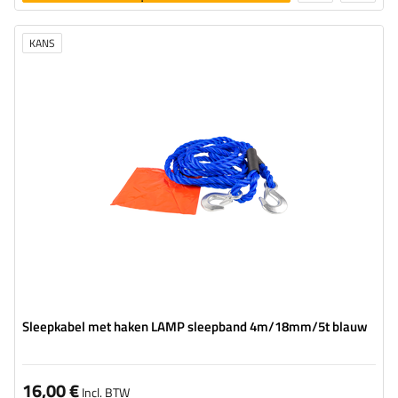
toevoegen
KANS
Lengte van de band:
4 m
Riemsterkte:
5 t (5000 kg)
Breedte van de band:
18 mm
Sleepkabel met haken LAMP sleepband 4m/18mm/5t blauw
16,00 €
Incl. BTW