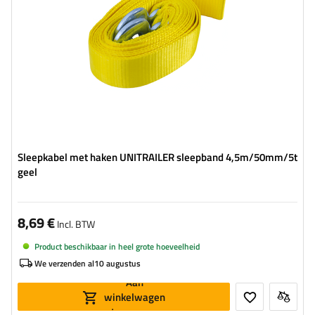
Sleepkabel met haken UNITRAILER sleepband 4,5m/50mm/5t
geel
8,69 €
Incl. BTW
Product beschikbaar in heel grote hoeveelheid
We verzenden al
10 augustus
Aan
winkelwagen
toevoegen