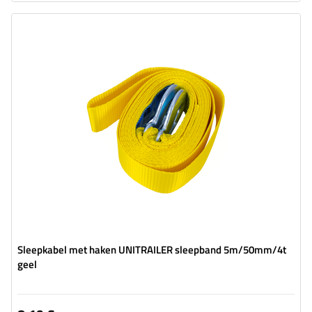
Lengte van de band:
5 m
Riemsterkte:
4 t (4000 kg)
Breedte van de band:
50 mm
Sleepkabel met haken UNITRAILER sleepband 5m/50mm/4t
geel