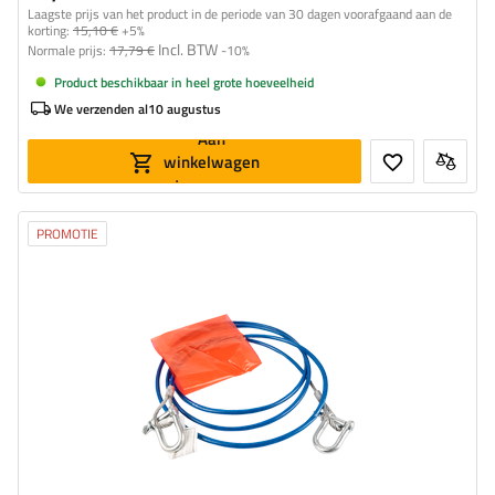
Laagste prijs van het product in de periode van 30 dagen voorafgaand aan de
korting:
15,10 €
+5%
Incl. BTW
Normale prijs:
17,79 €
-10%
Product beschikbaar in heel grote hoeveelheid
We verzenden al
10 augustus
Aan
winkelwagen
toevoegen
PROMOTIE
Lengte van de band:
3,5 m
Riemsterkte:
3 t (3000 kg)
Breedte van de band:
6 mm