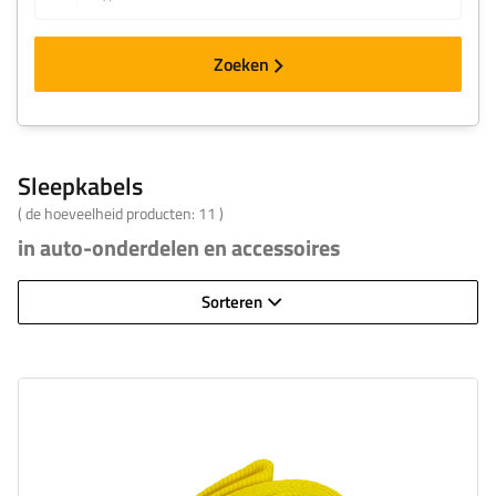
Zoeken
Sleepkabels
( de hoeveelheid producten:
11
)
in auto-onderdelen en accessoires
Sorteren
Lengte van de band:
5 m
Riemsterkte:
7,5 t (7500 kg)
Breedte van de band:
50 mm