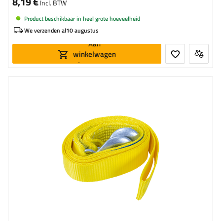
8,19 €
Incl. BTW
Product beschikbaar in heel grote hoeveelheid
We verzenden al
10 augustus
Aan
winkelwagen
toevoegen
Lengte van de band:
3 m
Riemsterkte:
3 t (3000 kg)
Breedte van de band:
50 mm