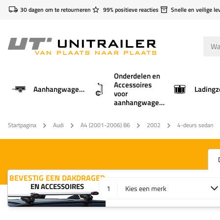
30 dagen om te retourneren
99% positieve reacties
Snelle en veilige le
Onderdelen en
Accessoires
Aanhangwagens
Ladingz
voor
aanhangwagens
Startpagina
Audi
A4 (2001-2006) B6
2002
4-deurs sedan
BEVESTIG EEN DAKDRAGER
EN ACCESSOIRES
1
Kies een merk