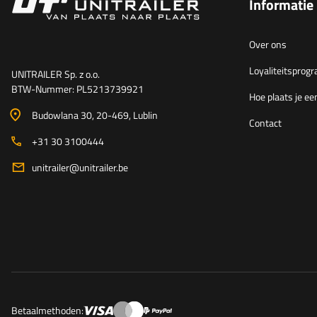
Informatie
Over ons
Loyaliteitspro
UNITRAILER Sp. z o.o.
BTW-Nummer: PL5213739921
Hoe plaats je ee
Budowlana 30
, 20-469
, Lublin
Contact
+31 30 3100444
unitrailer@unitrailer.be
Betaalmethoden: