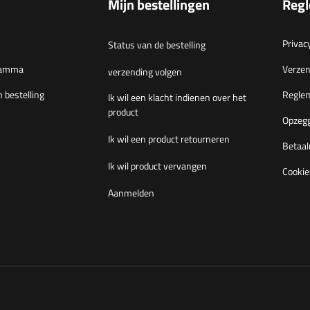
Mijn bestellingen
Reg
Privac
Status van de bestelling
gramma
Verzen
verzending volgen
n bestelling
Regle
Ik wil een klacht indienen over het
product
Opzegg
Ik wil een product retourneren
Betaal
Ik wil product vervangen
Cookie
Aanmelden