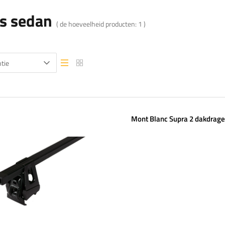
s sedan
( de hoeveelheid producten:
1
)
tie
Lijstweergave
Lijstweergave
Mont Blanc Supra 2 dakdrage