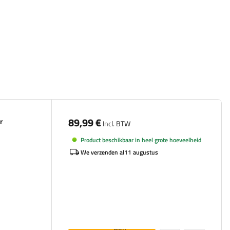
89,99 €
r
Incl. BTW
Product beschikbaar in heel grote hoeveelheid
We verzenden al
11 augustus
Aan