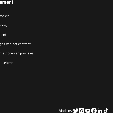
lement
ybeleid
ding
ment
ing van het contract
methoden en provisies
s beheren
Vind ons: