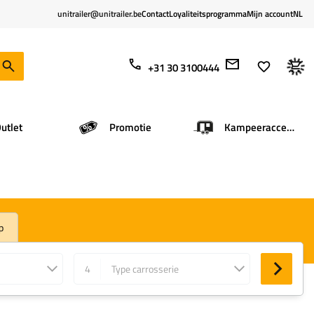
unitrailer@unitrailer.be
Contact
Loyaliteitsprogramma
Mijn account
NL
+31 30 3100444
utlet
Promotie
Kampeeraccessoires
p
4
Type carrosserie