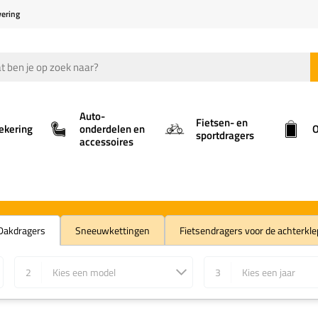
vering
Auto-
Fietsen- en
ekering
onderdelen en
O
sportdragers
accessoires
Dakdragers
Sneeuwkettingen
Fietsendragers voor de achterkle
2
Kies een model
3
Kies een jaar