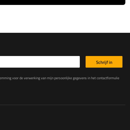
Schrijf in
king van mijn persoonlijke gegevens in het contactformulier in overeenstemming met de Verordening van het Europees Parlement en de Raad (EU)