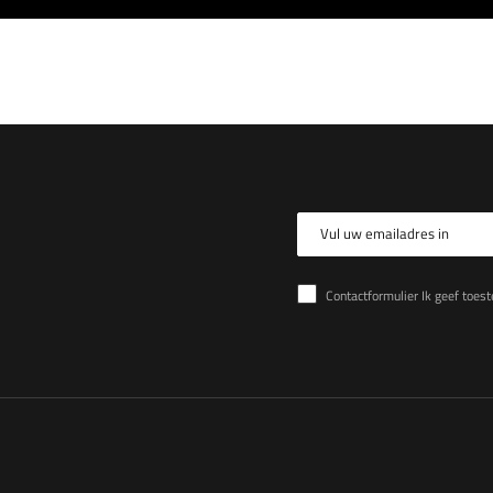
Vul uw emailadres in
Contactformulier Ik geef toestemming voor de verwer