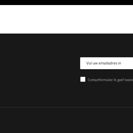
Vul uw emailadres in
Contactformulier Ik geef toestemming voor de verwer