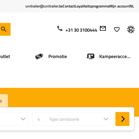
unitrailer@unitrailer.be
Contact
Loyaliteitsprogramma
Mijn account
NL
+31 30 3100444
utlet
Promotie
Kampeeraccessoires
p
4
Type carrosserie