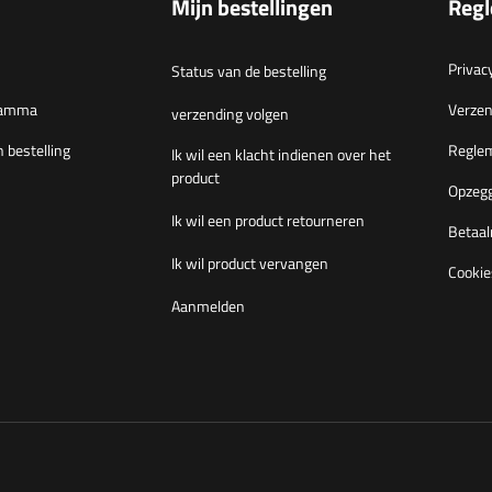
Mijn bestellingen
Reg
Privac
Status van de bestelling
gramma
Verzen
verzending volgen
n bestelling
Regle
Ik wil een klacht indienen over het
product
Opzegg
Ik wil een product retourneren
Betaal
Ik wil product vervangen
Cookie
Aanmelden