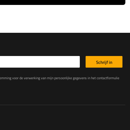
Schrijf in
king van mijn persoonlijke gegevens in het contactformulier in overeenstemming met de Verordening van het Europees Parlement en de Raad (EU)