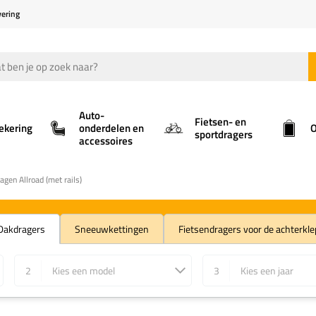
vering
Auto-
Fietsen- en
ekering
onderdelen en
O
sportdragers
accessoires
gen Allroad (met rails)
Dakdragers
Sneeuwkettingen
Fietsendragers voor de achterkle
2
Kies een model
3
Kies een jaar