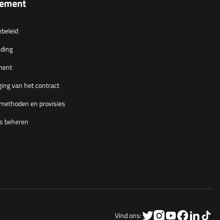
lement
ybeleid
ding
ment
ing van het contract
methoden en provisies
s beheren
Vind ons: