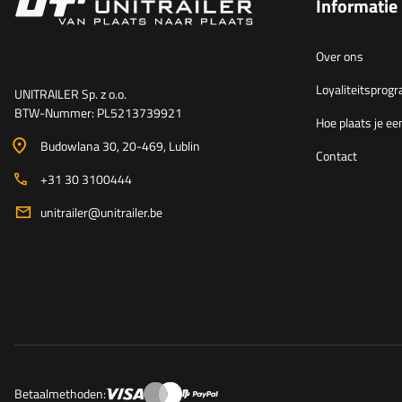
Informatie
Over ons
Loyaliteitspro
UNITRAILER Sp. z o.o.
BTW-Nummer: PL5213739921
Hoe plaats je ee
Budowlana 30
, 20-469
, Lublin
Contact
+31 30 3100444
unitrailer@unitrailer.be
Betaalmethoden: