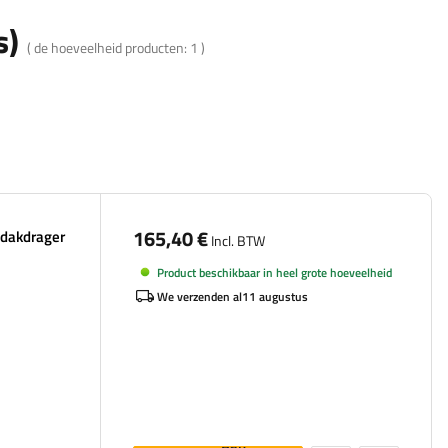
s)
( de hoeveelheid producten:
1
)
165,40 €
 dakdrager
Incl. BTW
Product beschikbaar in heel grote hoeveelheid
We verzenden al
11 augustus
Aan