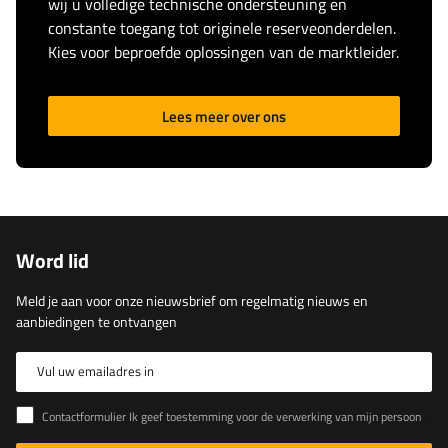
wij u volledige technische ondersteuning en
constante toegang tot originele reserveonderdelen.
Kies voor beproefde oplossingen van de marktleider.
Lees meer over ons
Word lid
Meld je aan voor onze nieuwsbrief om regelmatig nieuws en
aanbiedingen te ontvangen
Vul uw emailadres in
Contactformulier Ik geef toestemming voor de verwerking van mijn persoonlijke gegevens in het contactformulier in overeenstemming met de Verordening van het Europees Parlement en de Raad (EU)