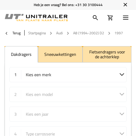
Heb je een vraag? Bel ons:
+31 30 3100444
Terug
Startpagina
Audi
A8 (1994-2002) D2
1997
Fietsendragers voor
Dakdragers
Sneeuwkettingen
de achterklep
1
Kies een merk
2
Kies een model
3
Kies een jaar
4
Type carrosserie