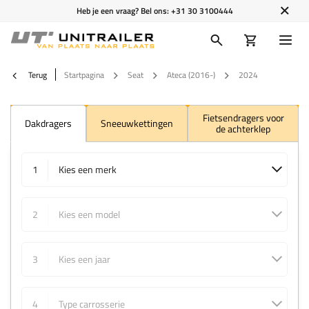
Heb je een vraag? Bel ons:
+31 30 3100444
Terug
Startpagina
Seat
Ateca (2016-)
2024
Fietsendragers voor
Dakdragers
Sneeuwkettingen
de achterklep
1
Kies een merk
2
Kies een model
3
Kies een jaar
4
Type carrosserie