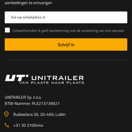
aanbiedingen te ontvangen
Vul uw emailadres in
Contactformulier Ik geef toestemming voor de verwerking van mijn persoonlijke gegevens in het contactformulier in overeenstemming met de Verordening van het Europees Parlement en de Raad (EU)
Schrijf in
UNITRAILER Sp. z o.o.
BTW-Nummer: PL5213739921
Budowlana 30
, 20-469
, Lublin
+31 30 3100444