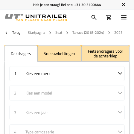
Heb je een vraag? Bel ons:
+31 30 3100444
Terug
Startpagina
Seat
Tarraco (2018-2024)
2023
Fietsendragers voor
Dakdragers
Sneeuwkettingen
de achterklep
1
Kies een merk
2
Kies een model
3
Kies een jaar
4
Type carrosserie