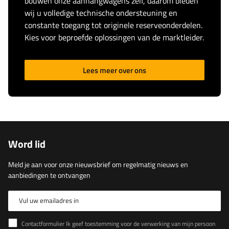
bouwen onze aanhangwagens zelf, daarom bieden
wij u volledige technische ondersteuning en
constante toegang tot originele reserveonderdelen.
Kies voor beproefde oplossingen van de marktleider.
Lees meer over ons
Word lid
Meld je aan voor onze nieuwsbrief om regelmatig nieuws en
aanbiedingen te ontvangen
Vul uw emailadres in
Contactformulier Ik geef toestemming voor de verwerking van mijn persoonlijke gegevens in het contactformulier in overeenstemming met de Verordening van het Europees Parlement en de Raad (EU)