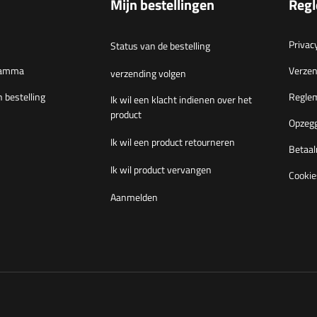
Mijn bestellingen
Reg
Privac
Status van de bestelling
gramma
Verzen
verzending volgen
n bestelling
Regle
Ik wil een klacht indienen over het
product
Opzegg
Ik wil een product retourneren
Betaal
Ik wil product vervangen
Cookie
Aanmelden