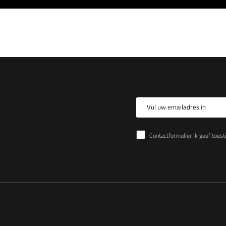
Vul uw emailadres in
Contactformulier Ik geef toestemming voor de verwer