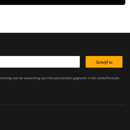
Schrijf in
king van mijn persoonlijke gegevens in het contactformulier in overeenstemming met de Verordening van het Europees Parlement en de Raad (EU)