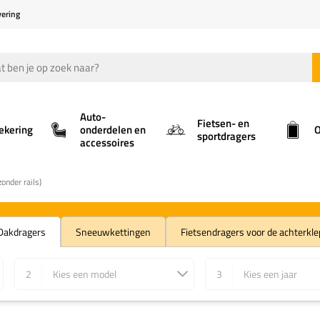
vering
Auto-
Fietsen- en
ekering
onderdelen en
O
sportdragers
accessoires
onder rails)
Dakdragers
Sneeuwkettingen
Fietsendragers voor de achterkle
2
Kies een model
3
Kies een jaar