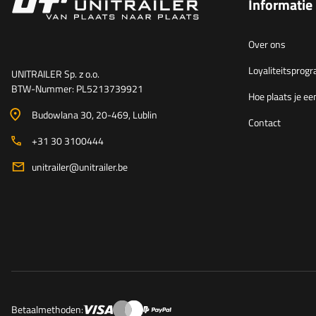
Informatie
Over ons
Loyaliteitspro
UNITRAILER Sp. z o.o.
BTW-Nummer: PL5213739921
Hoe plaats je ee
Budowlana 30
, 20-469
, Lublin
Contact
+31 30 3100444
unitrailer@unitrailer.be
Betaalmethoden: