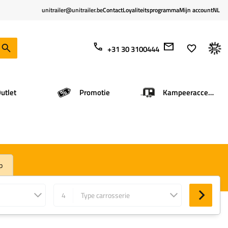
unitrailer@unitrailer.be
Contact
Loyaliteitsprogramma
Mijn account
NL
+31 30 3100444
utlet
Promotie
Kampeeraccessoires
p
4
Type carrosserie