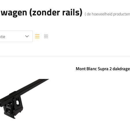
nwagen (zonder rails)
( de hoeveelheid producte
tie
Lijstweergave
Lijstweergave
Mont Blanc Supra 2 dakdrage