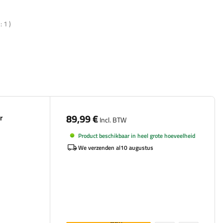
n:
1
)
89,99 €
r
Incl. BTW
Product beschikbaar in heel grote hoeveelheid
We verzenden al
10 augustus
Aan