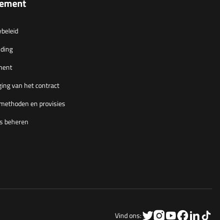
lement
ybeleid
ding
ment
ing van het contract
methoden en provisies
s beheren
Vind ons: