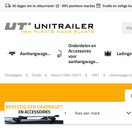
30 dagen om te retourneren
99% positieve reacties
Snelle en veilige le
Onderdelen en
Accessoires
Aanhangwagens
Ladingz
voor
aanhangwagens
Startpagina
Skoda
Felicia (1994-2001)
1997
stationwagen (z
BEVESTIG EEN DAKDRAGER
EN ACCESSOIRES
1
Kies een merk