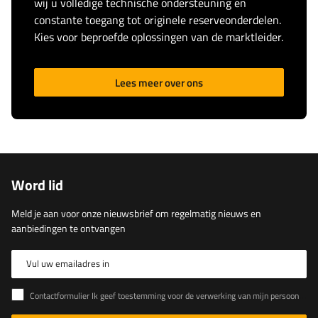
wij u volledige technische ondersteuning en
constante toegang tot originele reserveonderdelen.
Kies voor beproefde oplossingen van de marktleider.
Lees meer over ons
Word lid
Meld je aan voor onze nieuwsbrief om regelmatig nieuws en
aanbiedingen te ontvangen
Vul uw emailadres in
Contactformulier Ik geef toestemming voor de verwerking van mijn persoonlijke gegevens in het contactformulier in overeenstemming met de Verordening van het Europees Parlement en de Raad (EU)