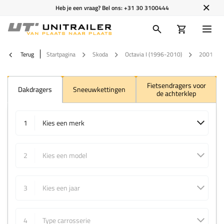
Heb je een vraag? Bel ons:
+31 30 3100444
Terug
Startpagina
Skoda
Octavia I (1996-2010)
2001
Fietsendragers voor
Dakdragers
Sneeuwkettingen
de achterklep
1
Kies een merk
2
Kies een model
3
Kies een jaar
4
Type carrosserie