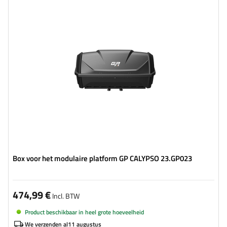
Bijpassing:
GP SATURN
Capaciteit:
340 l
Laadvermogen van de haakbox:
45 kg
Montagewijze:
voor een fietsplatform
Box voor het modulaire platform GP CALYPSO 23.GP023
474,99 €
Incl. BTW
Product beschikbaar in heel grote hoeveelheid
We verzenden al
11 augustus