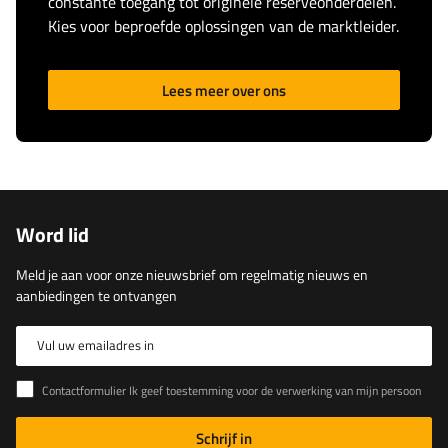
constante toegang tot originele reserveonderdelen.
Kies voor beproefde oplossingen van de marktleider.
Lees meer over ons
Word lid
Meld je aan voor onze nieuwsbrief om regelmatig nieuws en
aanbiedingen te ontvangen
Vul uw emailadres in
Contactformulier Ik geef toestemming voor de verwerking van mijn persoonlijke gegevens in het contactformulier in overeenstemming met de Verordening van het Europees Parlement en de Raad (EU)
Schrijf in