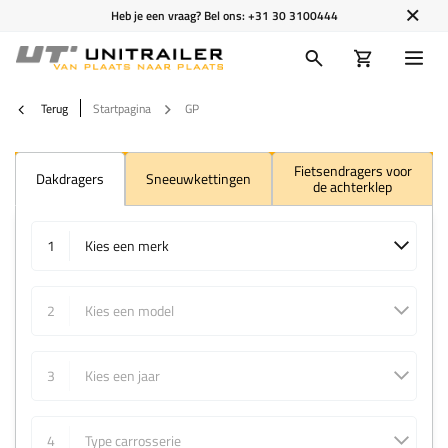
Heb je een vraag? Bel ons:
+31 30 3100444
Terug
Startpagina
GP
Fietsendragers voor
Dakdragers
Sneeuwkettingen
de achterklep
1
Kies een merk
2
Kies een model
3
Kies een jaar
4
Type carrosserie