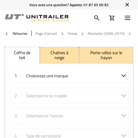
Vous avez une question? Appelez:
01 87 65 00 82
Retourner
Page d'accueil
Skoda
Roomster (2006-2015)
2
Coffre de
Chaînes à
Porte-vélos sur le
toit
neige
hayon
1
Choisissez une marque
2
Sélectionner le modèle
3
Sélectionner l'année
4
Type de carrosserie