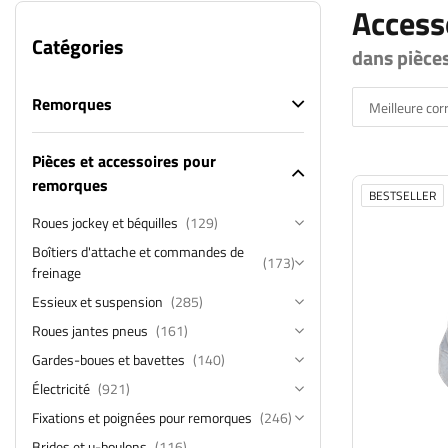
Access
Catégories
dans pièce
Remorques
Meilleure co
Pièces et accessoires pour
remorques
BESTSELLER
Roues jockey et béquilles
(129)
Boîtiers d'attache et commandes de
(173)
freinage
Essieux et suspension
(285)
Roues jantes pneus
(161)
Gardes-boues et bavettes
(140)
Électricité
(921)
Fixations et poignées pour remorques
(246)
Brides et u-boulons
(116)