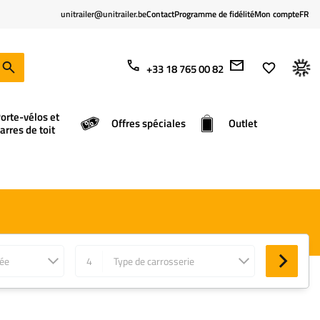
unitrailer@unitrailer.be
Contact
Programme de fidélité
Mon compte
FR
+33 18 765 00 82
orte-vélos et
Offres spéciales
Outlet
arres de toit
née
4
Type de carrosserie