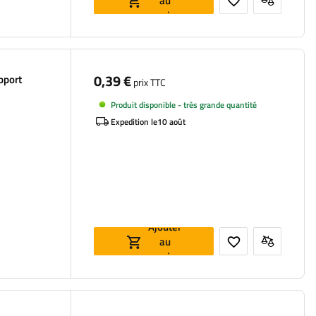
au
panier
0,39 €
pport
prix TTC
Produit disponible - très grande quantité
Expedition le
10 août
Ajouter
au
panier