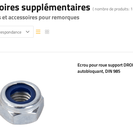
oires supplémentaires
( nombre de produits:
1
s et accessoires pour remorques
rrespondance
Vue liste
Vue liste
Ecrou pour roue support DR
autobloquant, DIN 985