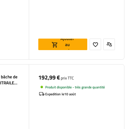
Ajouter
au
panier
192,99 €
 bâche de
prix TTC
NITRAILER
Produit disponible - très grande quantité
t EXPERT
Expedition le
10 août