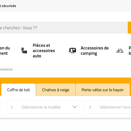
t sécurisée
Pièces et
ion du
Accessoires de
P
accessoires
ment
camping
b
auto
mentaires
Coffre de toit
Chaînes à neige
Porte-vélos sur le hayon
2
Sélectionner le modèle
3
Sélectionner l'an