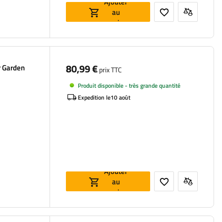
Ajouter
au
panier
80,99 €
r Garden
prix TTC
Produit disponible - très grande quantité
Expedition le
10 août
Ajouter
au
panier