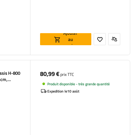
Ajouter
au
panier
80,99 €
âssis H-800
prix TTC
 cm,
Produit disponible - très grande quantité
Expedition le
10 août