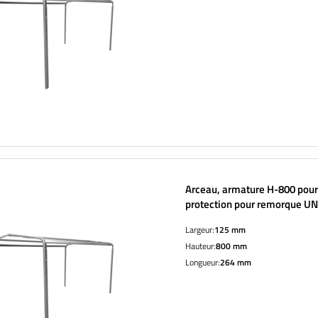
Arceau, armature H-800 pour
protection pour remorque U
GARDEN TRAILER 264 KIPP e
Largeur:
125 mm
PLUS 2612
Hauteur:
800 mm
Longueur:
264 mm