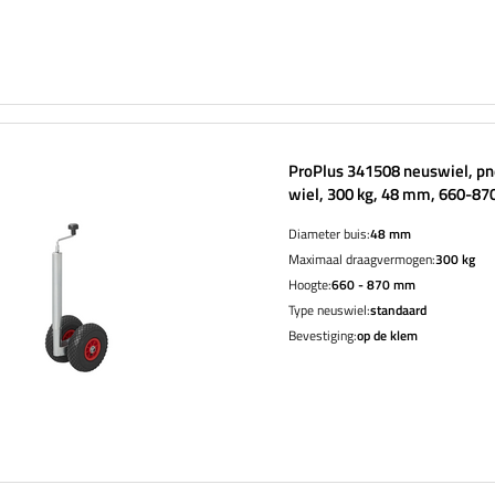
ProPlus 341508 neuswiel, p
wiel, 300 kg, 48 mm, 660-8
Diameter buis:
48 mm
Maximaal draagvermogen:
300 kg
Hoogte:
660 - 870 mm
Type neuswiel:
standaard
Bevestiging:
op de klem