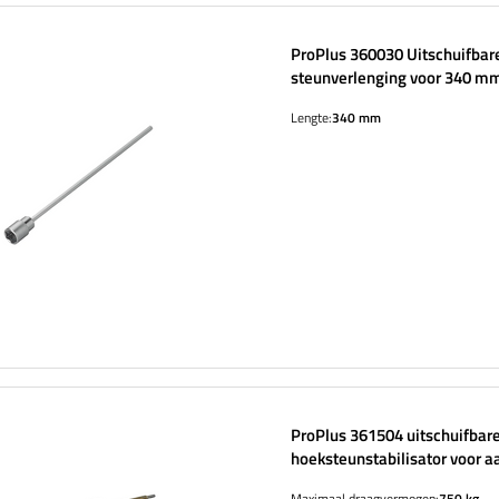
ProPlus 360030 Uitschuifbar
steunverlenging voor 340 
aanhanger
Lengte:
340 mm
ProPlus 361504 uitschuifbar
hoeksteunstabilisator voor 
van 750 kg, 495 mm
Maximaal draagvermogen:
750 kg