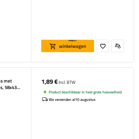
Aan
winkelwagen
toevoegen
1,89 €
as met
Incl. BTW
s, 58x43,6
Product beschikbaar in heel grote hoeveelheid
We verzenden al
10 augustus