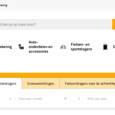
vering
Auto-
Fietsen- en
ekering
onderdelen en
O
sportdragers
accessoires
Dakdragers
Sneeuwkettingen
Fietsendragers voor de achterkle
2
Kies een model
3
Kies een jaar