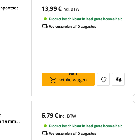
13,99 €
unpootset
Incl. BTW
Product beschikbaar in heel grote hoeveelheid
We verzenden al
10 augustus
Aan
winkelwagen
toevoegen
6,79 €
e
Incl. BTW
mm 19 mm
Product beschikbaar in heel grote hoeveelheid
We verzenden al
10 augustus