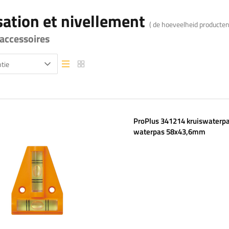
sation et nivellement
( de hoeveelheid producte
accessoires
tie
Lijstweergave
Lijstweergave
ProPlus 341214 kruiswaterpa
waterpas 58x43,6mm