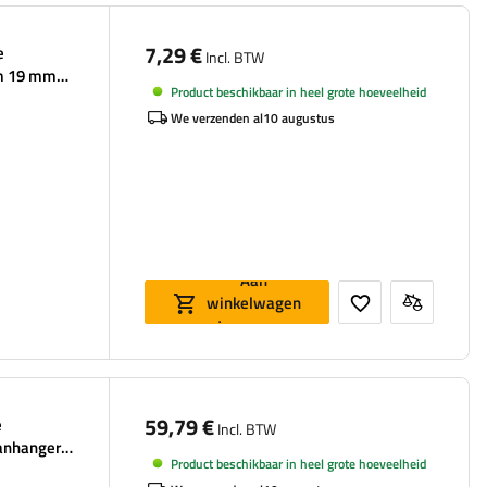
7,29 €
e
Incl. BTW
mm 19 mm
Product beschikbaar in heel grote hoeveelheid
We verzenden al
10 augustus
Aan
winkelwagen
toevoegen
59,79 €
e
Incl. BTW
aanhanger
Product beschikbaar in heel grote hoeveelheid