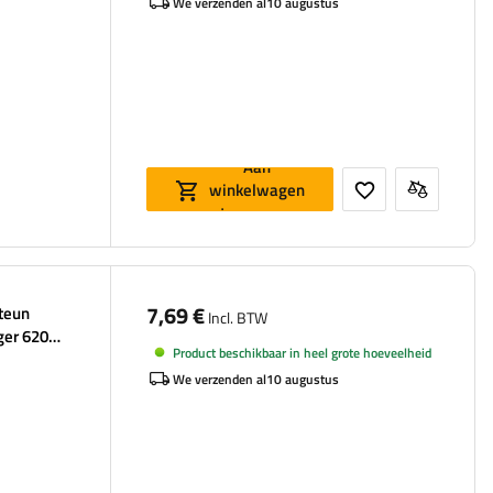
We verzenden al
10 augustus
Aan
winkelwagen
toevoegen
7,69 €
steun
Incl. BTW
ger 620
Product beschikbaar in heel grote hoeveelheid
We verzenden al
10 augustus