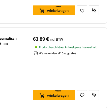
Aan
winkelwagen
toevoegen
63,89 €
neumatisch
Incl. BTW
70 mm
Product beschikbaar in heel grote hoeveelheid
We verzenden al
10 augustus
Aan
winkelwagen
toevoegen