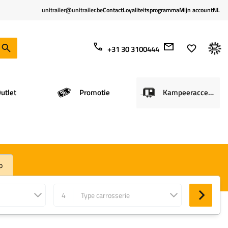
unitrailer@unitrailer.be
Contact
Loyaliteitsprogramma
Mijn account
NL
+31 30 3100444
utlet
Promotie
Kampeeraccessoires
p
4
Type carrosserie