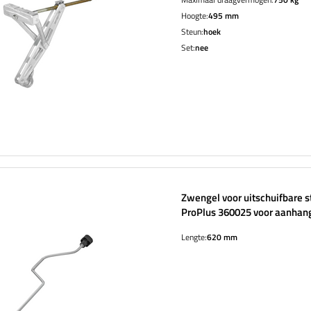
Hoogte:
495 mm
Steun:
hoek
Set:
nee
Zwengel voor uitschuifbare 
ProPlus 360025 voor aanhan
mm 19 mm
Lengte:
620 mm