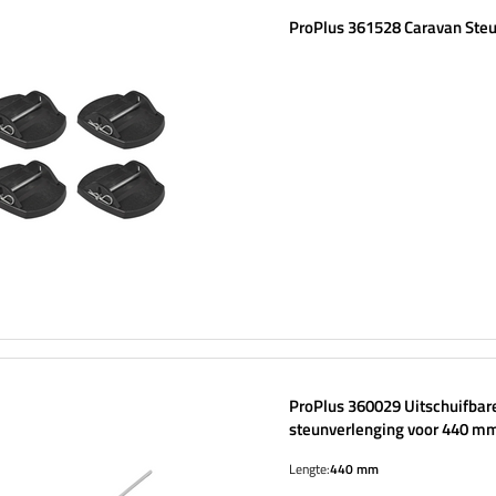
ProPlus 361528 Caravan Ste
ProPlus 360029 Uitschuifbar
steunverlenging voor 440 
aanhanger
Lengte:
440 mm