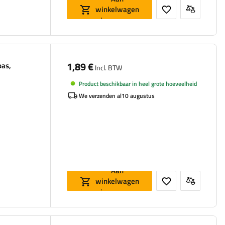
winkelwagen
toevoegen
1,89 €
pas,
Incl. BTW
Product beschikbaar in heel grote hoeveelheid
We verzenden al
10 augustus
Aan
winkelwagen
toevoegen