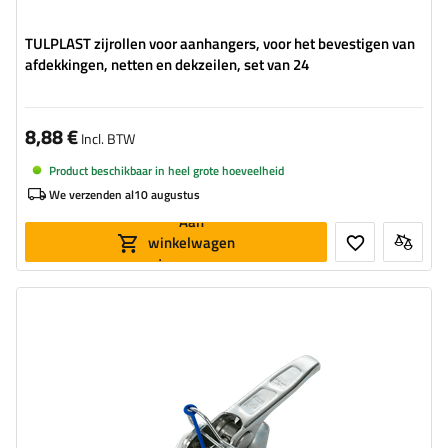
TULPLAST zijrollen voor aanhangers, voor het bevestigen van
afdekkingen, netten en dekzeilen, set van 24
8,88 €
Incl. BTW
Product beschikbaar in heel grote hoeveelheid
We verzenden al
10 augustus
Aan
winkelwagen
toevoegen
Type beslag voor aanhangwagens:
zijbeugel
Toegestane belasting:
1190 kg
Lengte van de beugel:
264 mm
Breedte van de beugel:
90,5 mm