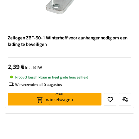
Zeilogen ZBF-50-1 Winterhoff voor aanhanger nodig om een
lading te beveiligen
2,39 €
Incl. BTW
Product beschikbaar in heel grote hoeveelheid
We verzenden al
10 augustus
Aan
winkelwagen
toevoegen
Type beslag voor aanhangwagens:
zijbeugel
Toegestane belasting:
900 kg
Lengte van de beugel:
210 mm