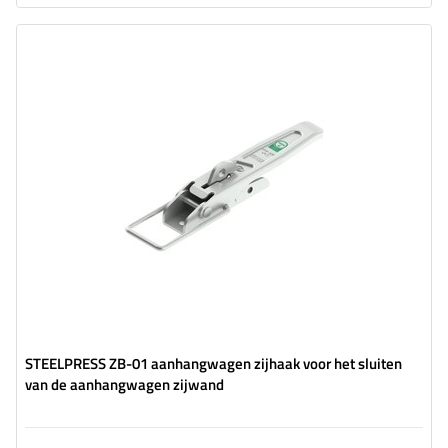
toevoegen
Type beslag voor aanhangwagens:
zijbeugel
Toegestane belasting:
600 kg
Lengte van de beugel:
210 mm
Breedte van de beugel:
37 mm
STEELPRESS ZB-01 aanhangwagen zijhaak voor het sluiten
van de aanhangwagen zijwand