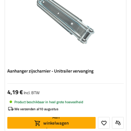
Breedte:
55 mm
Diameter van montagegaten:
17 mm
Aanhanger zijscharnier - Unitrailer vervanging
4,19 €
Incl. BTW
Product beschikbaar in heel grote hoeveelheid
We verzenden al
10 augustus
Aan
winkelwagen
toevoegen