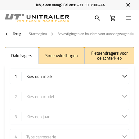
Heb je een vraag? Bel ons:
+31 30 3100444
Terug
Startpagina
Bevestigingen en houders voor aanhangwagen (kopia
Fietsendragers voor
Dakdragers
Sneeuwkettingen
de achterklep
1
Kies een merk
2
Kies een model
3
Kies een jaar
4
Type carrosserie