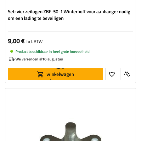
Set: vier zeilogen ZBF-50-1 Winterhoff voor aanhanger nodig
om een lading te beveiligen
9,00 €
Incl. BTW
Product beschikbaar in heel grote hoeveelheid
We verzenden al
10 augustus
Aan
winkelwagen
toevoegen
Type beslag voor aanhangwagens:
zijdelingse sluiting
Toegestane belasting:
800 kg
Lengte van de sluiting:
85 mm
Breedte van de sluiting:
39 mm