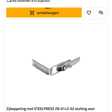
We verzenden al
10 augustus
Aan
winkelwagen
toevoegen
Type beslag voor aanhangwagens:
beugel + zijdelingse sluiting
Lengte van de beugel:
210 mm
Breedte van de beugel:
37 mm
Lengte van de sluiting:
126,5 mm
Breedte van de sluiting:
30 mm
Zijkoppeling met STEELPRESS ZB-01+Z-02 sluiting voor