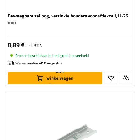
Beweegbare zeiloog, verzinkte houders voor afdekzeil, H-25
mm
0,89 €
Incl. BTW
Product beschikbaar in heel grote hoeveelheid
We verzenden al
10 augustus
Aan
winkelwagen
toevoegen
Type beslag voor aanhangwagens:
zijdelingse sluiting
Toegestane belasting:
280 kg
Lengte van de sluiting:
126,5 mm
Breedte van de sluiting:
30 mm