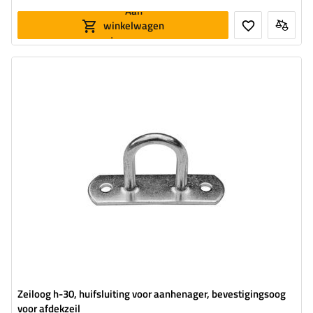
Aan
winkelwagen
toevoegen
Zeiloog hoogte:
30 mm
Breedte:
20 mm
Diameter van montagegaten:
51 mm
Zeiloog h-30, huifsluiting voor aanhenager, bevestigingsoog
voor afdekzeil