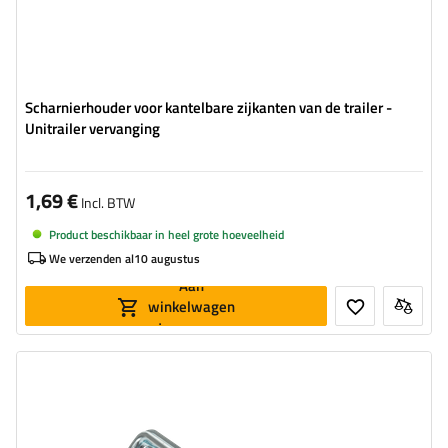
Scharnierhouder voor kantelbare zijkanten van de trailer -
Unitrailer vervanging
1,69 €
Incl. BTW
Product beschikbaar in heel grote hoeveelheid
We verzenden al
10 augustus
Aan
winkelwagen
toevoegen
Type beslag voor aanhangwagens:
zijscharnier
Materiaal:
Gegalvaniseerde staal
Lengte:
270 mm