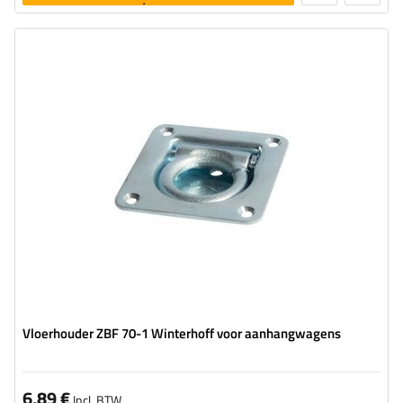
toevoegen
Materiaal:
Gegalvaniseerde staal
Maximum draagvermogen:
800 kg
Diameter van montagegaten:
6,5 mm
Vloerhouder ZBF 70-1 Winterhoff voor aanhangwagens
6,89 €
Incl. BTW