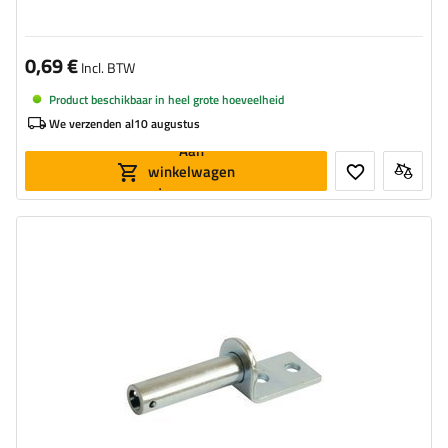
0,69 €
Incl. BTW
Product beschikbaar in heel grote hoeveelheid
We verzenden al
10 augustus
Aan
winkelwagen
toevoegen
Type beslag voor aanhangwagens:
handgreep voor zijscharnier
Materiaal:
Gegalvaniseerde staal
Diameter van montagegaten:
8 mm
,
22 mm