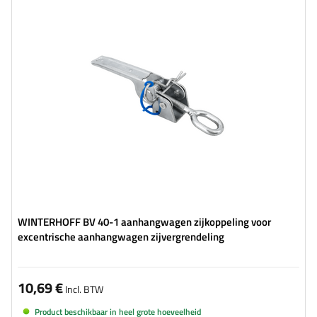
Type beslag voor aanhangwagens:
zijbeugel
Toegestane belasting:
1100 kg
Lengte van de beugel:
250 mm
Breedte van de beugel:
40 mm
WINTERHOFF BV 40-1 aanhangwagen zijkoppeling voor
excentrische aanhangwagen zijvergrendeling
10,69 €
Incl. BTW
Product beschikbaar in heel grote hoeveelheid