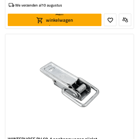
We verzenden al
10 augustus
Aan
winkelwagen
toevoegen
Type beslag voor aanhangwagens:
zijbeugel
Toegestane belasting:
500 kg
Breedte van de beugel:
30 mm