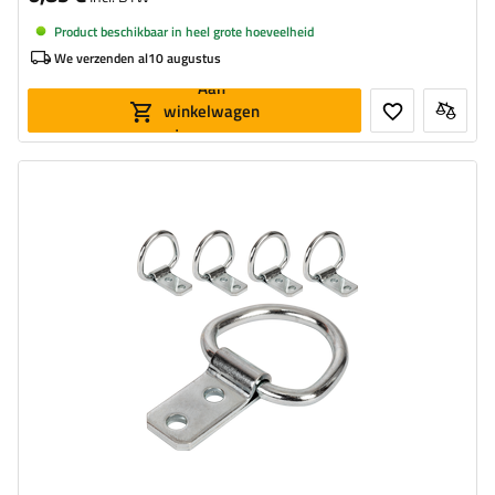
Product beschikbaar in heel grote hoeveelheid
We verzenden al
10 augustus
Aan
winkelwagen
toevoegen
Materiaal:
Gegalvaniseerde staal
Diameter van montagegaten:
6,9 mm
Gatdiameter:
40 mm