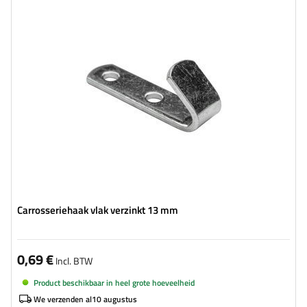
Lengte:
51 mm
Dikte:
2 mm
Breedte:
13 mm
Diameter van montagegaten:
5 mm
Carrosseriehaak vlak verzinkt 13 mm
0,69 €
Incl. BTW
Product beschikbaar in heel grote hoeveelheid
We verzenden al
10 augustus