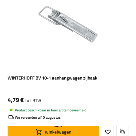
Breedte van de beugel:
37 mm
WINTERHOFF BV 10-1 aanhangwagen zijhaak
4,79 €
Incl. BTW
Product beschikbaar in heel grote hoeveelheid
We verzenden al
10 augustus
Aan
winkelwagen