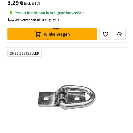
3,29 €
Incl. BTW
Product beschikbaar in heel grote hoeveelheid
We verzenden al
10 augustus
Aan
winkelwagen
toevoegen
ONZE BESTSELLER
Zeiloog hoogte:
25 mm
Breedte:
21 mm