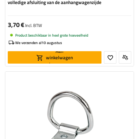
volledige afsluiting van de aanhangwagenzijde
3,70 €
Incl. BTW
Product beschikbaar in heel grote hoeveelheid
We verzenden al
10 augustus
Aan
winkelwagen
toevoegen
Materiaal:
Gegalvaniseerde staal
Diameter van montagegaten:
6,9 mm
Gatdiameter:
40 mm