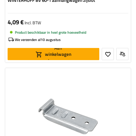
WINTERHOFF BV 60-1 aanhangwagen zijslot
4,09 €
Incl. BTW
Product beschikbaar in heel grote hoeveelheid
We verzenden al
10 augustus
Aan
winkelwagen
toevoegen
Type beslag voor aanhangwagens:
zijdelingse sluiting
Toegestane belasting:
300 kg
Lengte van de sluiting:
89 mm
Breedte van de sluiting:
30 mm