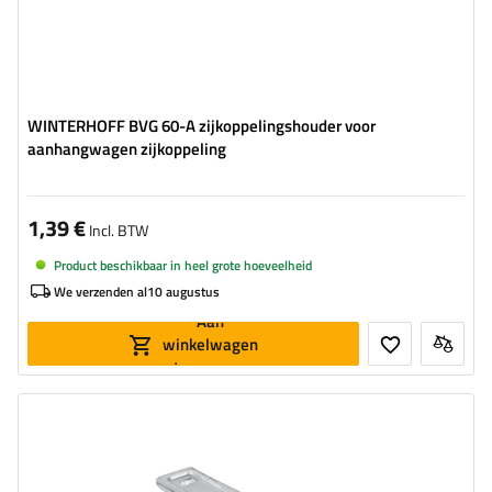
WINTERHOFF BVG 60-A zijkoppelingshouder voor
aanhangwagen zijkoppeling
1,39 €
Incl. BTW
Product beschikbaar in heel grote hoeveelheid
We verzenden al
10 augustus
Aan
winkelwagen
toevoegen
Type beslag voor aanhangwagens:
beugel + zijdelingse sluiting
Breedte van de beugel:
30 mm
Lengte van de sluiting:
89 mm