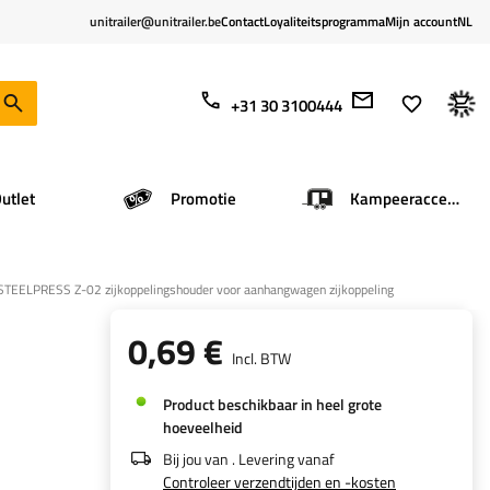
unitrailer@unitrailer.be
Contact
Loyaliteitsprogramma
Mijn account
NL
+31 30 3100444
utlet
Promotie
Kampeeraccessoires
STEELPRESS Z-02 zijkoppelingshouder voor aanhangwagen zijkoppeling
0,69 €
Incl. BTW
Product beschikbaar in heel grote
hoeveelheid
Bij jou van
. Levering vanaf
Controleer verzendtijden en -kosten