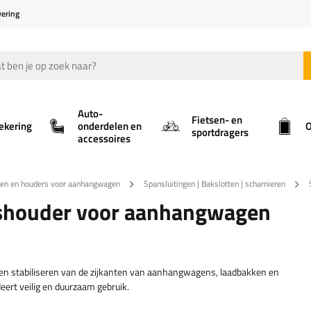
vering
Auto-
Fietsen- en
ekering
onderdelen en
O
sportdragers
accessoires
gen en houders voor aanhangwagen
Spansluitingen | Bakslotten | scharnieren
gshouder voor aanhangwagen
en stabiliseren van de zijkanten van aanhangwagens, laadbakken en
ert veilig en duurzaam gebruik.