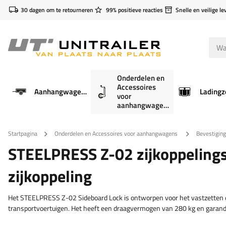
30 dagen om te retourneren
99% positieve reacties
Snelle en veilige le
Onderdelen en
Accessoires
Aanhangwagens
Ladingz
voor
aanhangwagens
Startpagina
Onderdelen en Accessoires voor aanhangwagens
Bevestigin
STEELPRESS Z-02 zijkoppelin
zijkoppeling
Het STEELPRESS Z-02 Sideboard Lock is ontworpen voor het vastzetten 
transportvoertuigen. Het heeft een draagvermogen van 280 kg en garande