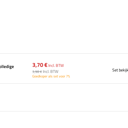
3,70 €
Incl. BTW
olledige
Set bekij
Incl. BTW
3,98 €
Goedkoper als set voor 7%