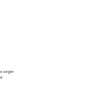
je zorgen
et