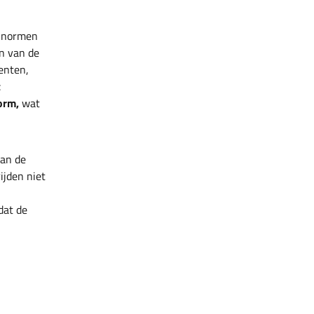
e normen
en van de
enten,
t
orm,
wat
an de
ijden niet
dat de