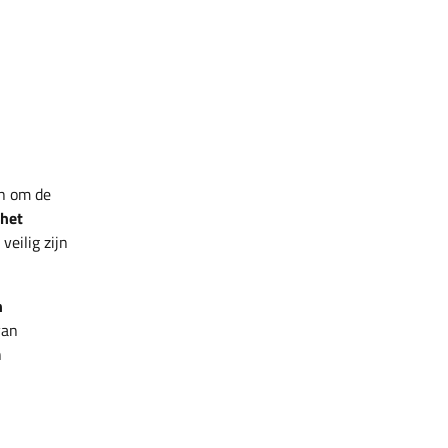
n om de
het
eilig zijn
n
van
n