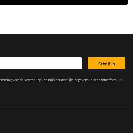
Schrijf in
king van mijn persoonlijke gegevens in het contactformulier in overeenstemming met de Verordening van het Europees Parlement en de Raad (EU)