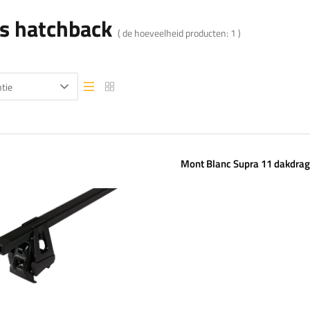
s hatchback
( de hoeveelheid producten:
1
)
tie
Lijstweergave
Lijstweergave
Mont Blanc Supra 11 dakdrag