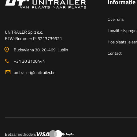
Informatie
Over ons
Loyaliteitspro
UNITRAILER Sp. z o.o.
BTW-Nummer: PL5213739921
Hoe plaats je ee
Budowlana 30
, 20-469
, Lublin
Contact
+31 30 3100444
unitrailer@unitrailer.be
Betaalmethoden: