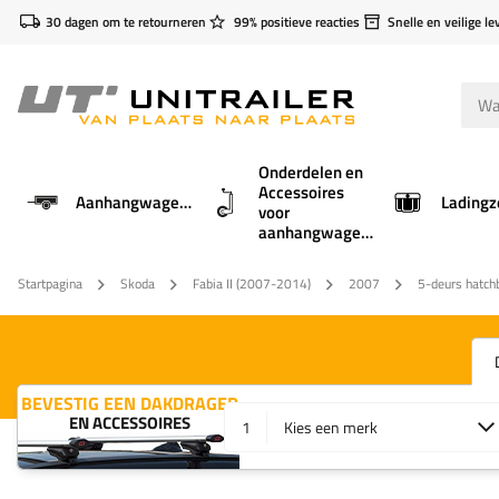
30 dagen om te retourneren
99% positieve reacties
Snelle en veilige le
Onderdelen en
Accessoires
Aanhangwagens
Ladingz
voor
aanhangwagens
Startpagina
Skoda
Fabia II (2007-2014)
2007
5-deurs hatch
BEVESTIG EEN DAKDRAGER
EN ACCESSOIRES
1
Kies een merk