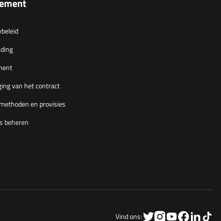
lement
ybeleid
ding
ment
ing van het contract
methoden en provisies
s beheren
Vind ons: