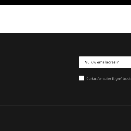
Vul uw emailadres in
Contactformulier Ik geef toestemming voor de verwer