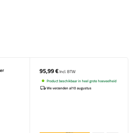
95,99 €
er
Incl. BTW
Product beschikbaar in heel grote hoeveelheid
We verzenden al
10 augustus
Aan