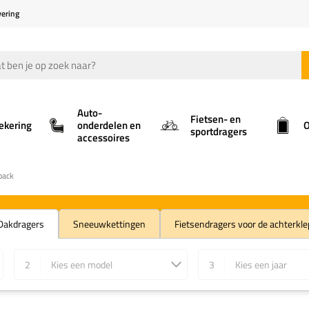
vering
Auto-
Fietsen- en
ekering
onderdelen en
O
sportdragers
accessoires
back
Dakdragers
Sneeuwkettingen
Fietsendragers voor de achterkle
2
Kies een model
3
Kies een jaar