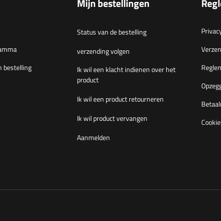
Mijn bestellingen
Reg
Privac
Status van de bestelling
gramma
Verzen
verzending volgen
n bestelling
Regle
Ik wil een klacht indienen over het
product
Opzegg
Ik wil een product retourneren
Betaal
Ik wil product vervangen
Cookie
Aanmelden