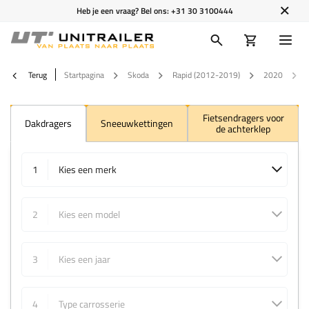
Heb je een vraag? Bel ons:
+31 30 3100444
Terug
Startpagina
Skoda
Rapid (2012-2019)
2020
Fietsendragers voor
Dakdragers
Sneeuwkettingen
de achterklep
1
Kies een merk
2
Kies een model
3
Kies een jaar
4
Type carrosserie