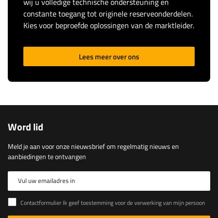
wij u volledige technische ondersteuning en
constante toegang tot originele reserveonderdelen.
Kies voor beproefde oplossingen van de marktleider.
Lees meer over ons
Word lid
Meld je aan voor onze nieuwsbrief om regelmatig nieuws en
aanbiedingen te ontvangen
Vul uw emailadres in
Contactformulier Ik geef toestemming voor de verwerking van mijn persoonlijke gegevens in het contactformulier in overeenstemming met de Verordening van het Europees Parlement en de Raad (EU)