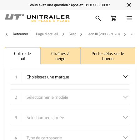
Vous avez une question? Appelez:
01 87 65 00 82
Retourner
Page d'accueil
Seat
Leon III (2012-2020)
2018
Coffre de
Chaînes à
Porte-vélos sur le
toit
neige
hayon
1
Choisissez une marque
2
Sélectionner le modèle
3
Sélectionner l'année
4
Type de carrosserie