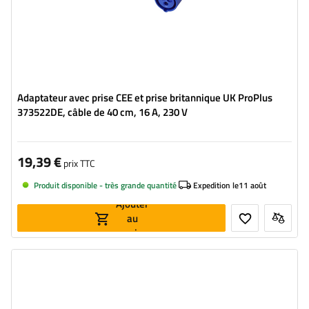
Adaptateur avec prise CEE et prise britannique UK ProPlus
373522DE, câble de 40 cm, 16 A, 230 V
19,39 €
prix TTC
Produit disponible - très grande quantité
Expedition le
11 août
Ajouter
au
panier
Côté montage:
universelle
Source de lumière:
ampoule
Tension:
12 V