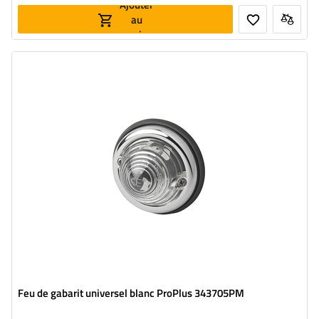
Ajouter
au
panier
Côté montage:
universelle
Source de lumière:
ampoule
Tension:
12/24 V
Fonctions de la lampe:
feu de position avant
Feu de gabarit universel blanc ProPlus 343705PM