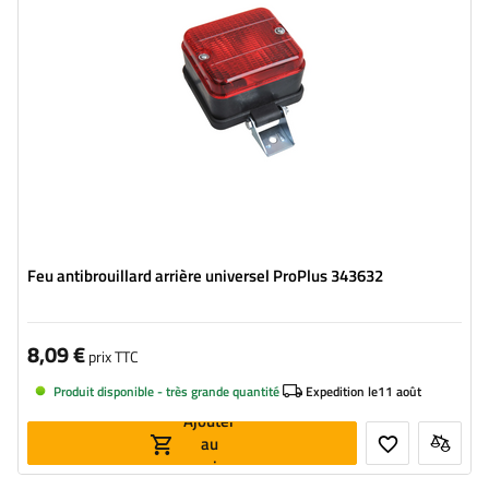
Type de connexion:
le câble
Fonctions de la lampe:
Feu antibrouillard
Feu antibrouillard arrière universel ProPlus 343632
8,09 €
prix TTC
Produit disponible - très grande quantité
Expedition le
11 août
Ajouter
au
panier