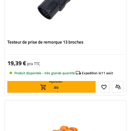
Testeur de prise de remorque 13 broches
19,39 €
prix TTC
Produit disponible - très grande quantité
Expedition le
11 août
Ajouter
au
panier
Source de lumière:
LED
Nombre de LED:
15
Largeur:
100 mm