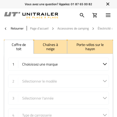
Vous avez une question? Appelez:
01 87 65 00 82
Retourner
Page d'accueil
Accessoires de camping
Électricité et 
Coffre de
Chaînes à
Porte-vélos sur le
toit
neige
hayon
1
Choisissez une marque
2
Sélectionner le modèle
3
Sélectionner l'année
4
Type de carrosserie