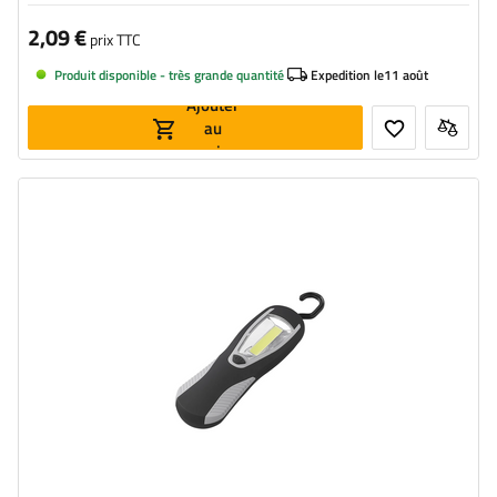
2,09 €
prix TTC
Produit disponible - très grande quantité
Expedition le
11 août
Ajouter
au
panier
Puissance:
3 W
Flux lumineux:
300 lm
Source de lumière:
LED