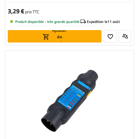
3,29 €
prix TTC
Produit disponible - très grande quantité
Expedition le
11 août
Ajouter
au
panier
Prise:
7 broches