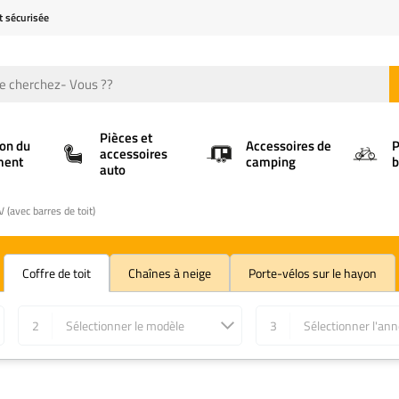
t sécurisée
Pièces et
ion du
Accessoires de
P
accessoires
ment
camping
b
auto
 (avec barres de toit)
Coffre de toit
Chaînes à neige
Porte-vélos sur le hayon
2
Sélectionner le modèle
3
Sélectionner l'an