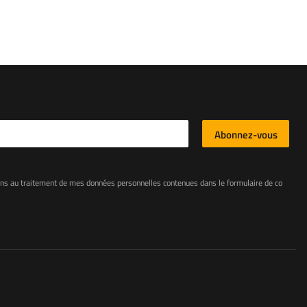
l
Abonnez-vous
e mes données personnelles contenues dans le formulaire de contact conformément au règlement du Parlement européen et du Conseil (UE)