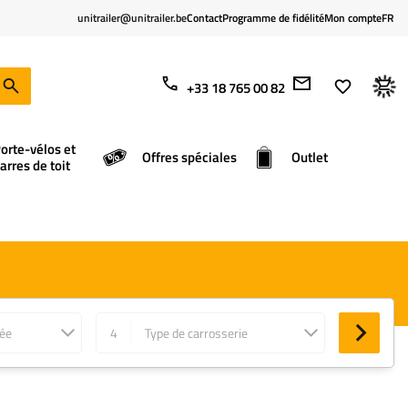
unitrailer@unitrailer.be
Contact
Programme de fidélité
Mon compte
FR
+33 18 765 00 82
orte-vélos et
Offres spéciales
Outlet
arres de toit
née
4
Type de carrosserie