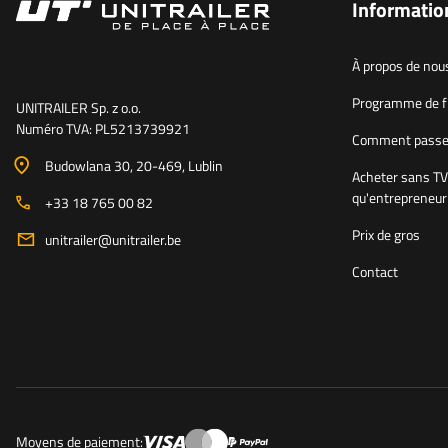
Informatio
À propos de nou
Programme de fi
UNITRAILER Sp. z o.o.
Numéro TVA: PL5213739921
Comment passe
Budowlana 30
, 20-469
, Lublin
Acheter sans TV
qu'entrepreneur
+33 18 765 00 82
Prix de gros
unitrailer@unitrailer.be
Contact
Moyens de paiement: