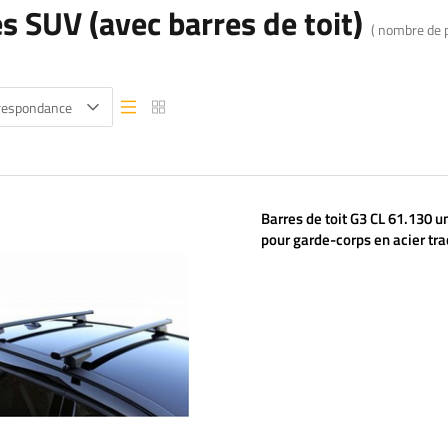
s SUV (avec barres de toit)
( nombre de 
rrespondance
Vue liste
Vue liste
Barres de toit G3 CL 61.130 u
pour garde-corps en acier tra
et intégrés