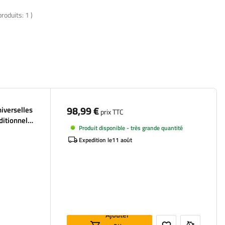
produits:
1
)
98,99 €
niverselles
prix TTC
ditionnels
Produit disponible - très grande quantité
Expedition le
11 août
Ajouter