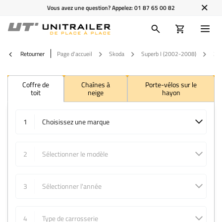
Vous avez une question? Appelez:
01 87 65 00 82
Retourner
Page d'accueil
Skoda
Superb I (2002-2008)
20
Coffre de
Chaînes à
Porte-vélos sur le
toit
neige
hayon
1
Choisissez une marque
2
Sélectionner le modèle
3
Sélectionner l'année
4
Type de carrosserie