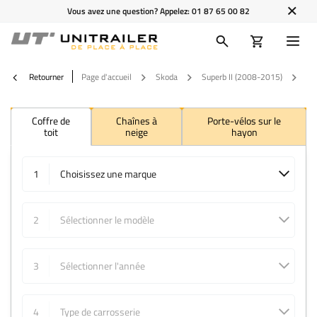
Vous avez une question? Appelez:
01 87 65 00 82
Retourner
Page d'accueil
Skoda
Superb II (2008-2015)
20
Coffre de
Chaînes à
Porte-vélos sur le
toit
neige
hayon
1
Choisissez une marque
2
Sélectionner le modèle
3
Sélectionner l'année
4
Type de carrosserie