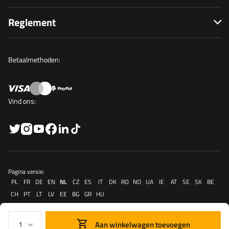
Reglement
Betaalmethoden:
Vind ons:
Pagina versie:
PL
FR
DE
EN
NL
CZ
ES
IT
DK
RO
NO
UA
IE
AT
SE
SK
BE
CH
PT
LT
LV
EE
BG
GR
HU
Aan winkelwagen toevoegen