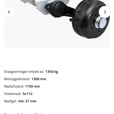
Vorige foto
Napraw
Draagvermogen enkele as
1350 kg
Montageafstand
1300 mm
Naafafstand
1750 mm
Steekmaat
5x112
Naafgat
min. 57 mm