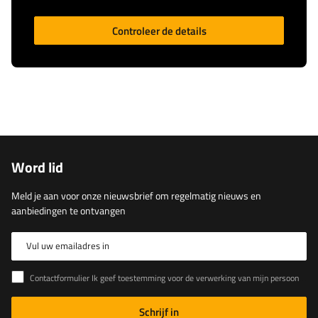
Controleer de details
Word lid
Meld je aan voor onze nieuwsbrief om regelmatig nieuws en
aanbiedingen te ontvangen
Vul uw emailadres in
Contactformulier Ik geef toestemming voor de verwerking van mijn persoonlijke gegevens in het contactformulier in overeenstemming met de Verordening van het Europees Parlement en de Raad (EU)
Schrijf in