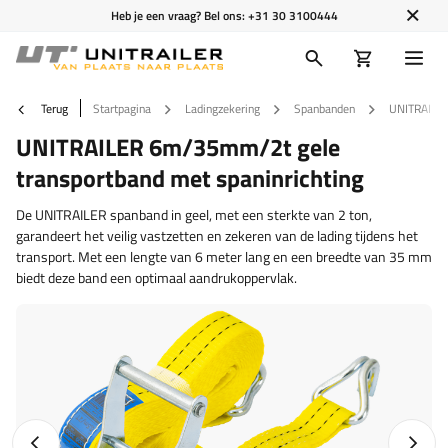
Heb je een vraag? Bel ons:
+31 30 3100444
Terug
Startpagina
Ladingzekering
Spanbanden
UNITRAILER
UNITRAILER 6m/35mm/2t gele
transportband met spaninrichting
De UNITRAILER spanband in geel, met een sterkte van 2 ton,
garandeert het veilig vastzetten en zekeren van de lading tijdens het
transport. Met een lengte van 6 meter lang en een breedte van 35 mm
biedt deze band een optimaal aandrukoppervlak.
Vorige foto
Napraw