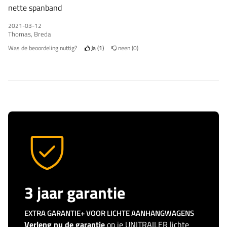
nette spanband
2021-03-12
Thomas, Breda
Was de beoordeling nuttig?
Ja
1
neen
0
3 jaar garantie
EXTRA GARANTIE+ VOOR LICHTE AANHANGWAGENS
Verleng nu de garantie
op je UNITRAILER lichte