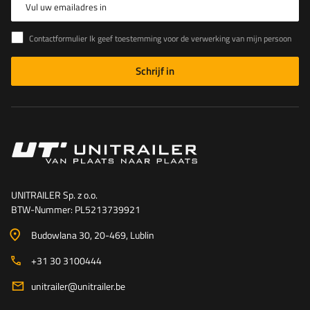
Vul uw emailadres in
Contactformulier Ik geef toestemming voor de verwerking van mijn persoonlijke gegevens in het contactformulier in overeenstemming met de Verordening van het Europees Parlement en de Raad (EU)
Schrijf in
UNITRAILER Sp. z o.o.
BTW-Nummer: PL5213739921
Budowlana 30
, 20-469
, Lublin
+31 30 3100444
unitrailer@unitrailer.be