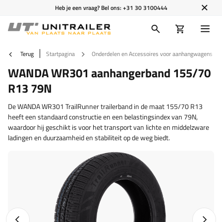
Heb je een vraag? Bel ons:
+31 30 3100444
Terug
Startpagina
Onderdelen en Accessoires voor aanhangwagens
WANDA WR301 aanhangerband 155/70
R13 79N
De WANDA WR301 TrailRunner trailerband in de maat 155/70 R13
heeft een standaard constructie en een belastingsindex van 79N,
waardoor hij geschikt is voor het transport van lichte en middelzware
ladingen en duurzaamheid en stabiliteit op de weg biedt.
Vorige foto
Napraw