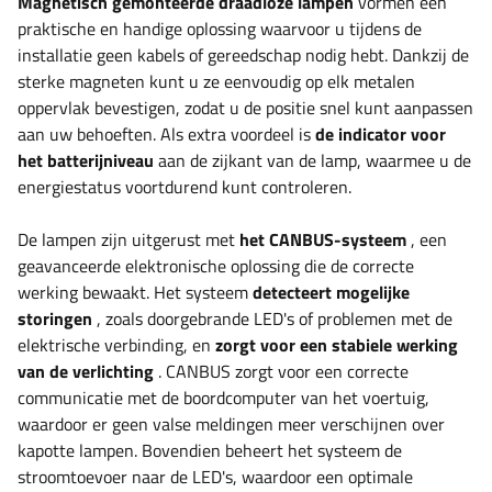
Magnetisch gemonteerde draadloze lampen
vormen een
praktische en handige oplossing waarvoor u tijdens de
installatie geen kabels of gereedschap nodig hebt. Dankzij de
sterke magneten kunt u ze eenvoudig op elk metalen
oppervlak bevestigen, zodat u de positie snel kunt aanpassen
aan uw behoeften. Als extra voordeel is
de indicator voor
het batterijniveau
aan de zijkant van de lamp, waarmee u de
energiestatus voortdurend kunt controleren.
De lampen zijn uitgerust met
het CANBUS-systeem
, een
geavanceerde elektronische oplossing die de correcte
werking bewaakt. Het systeem
detecteert mogelijke
storingen
, zoals doorgebrande LED's of problemen met de
elektrische verbinding, en
zorgt voor een stabiele werking
van de verlichting
. CANBUS zorgt voor een correcte
communicatie met de boordcomputer van het voertuig,
waardoor er geen valse meldingen meer verschijnen over
kapotte lampen. Bovendien beheert het systeem de
stroomtoevoer naar de LED's, waardoor een optimale