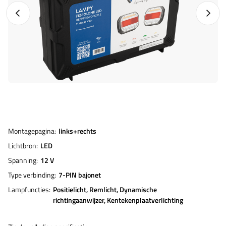
Vorige foto
Napraw
Montagepagina
links+rechts
Lichtbron
LED
Spanning
12 V
Type verbinding
7-PIN bajonet
Lampfuncties
Positielicht
Remlicht
Dynamische
richtingaanwijzer
Kentekenplaatverlichting