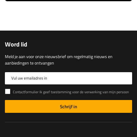
Word lid
Meld je aan voor onze nieuwsbrief om regelmatig nieuws en
aanbiedingen te ontvangen
Vul uw emailadres in
Contactformulier Ik geef toestemming voor de verwerking van mijn persoonlijke gegevens in het contactformulier in overeenstemming met de Verordening van het Europees Parlement en de Raad (EU)
Schrijf in