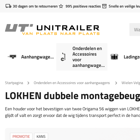
30 dagen om te retourneren
99% positieve reacties
Snelle en veilige le
Onderdelen en
Accessoires
Aanhangwagens
Ladingz
voor
aanhangwagens
Startpagina
Onderdelen en Accessoires voor aanhangwagens
Wielen Vel
LOKHEN dubbele montagebeuge
Een houder voor het bevestigen van twee Origama 56 wiggen van LOKHEN, 
glijdt of valt en zorgt ervoor dat de wig tijdens transport perfect in de h
PROMOTIE
KANS