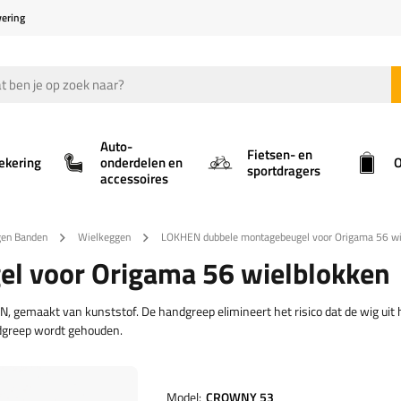
vering
Auto-
Fietsen- en
ekering
onderdelen en
O
sportdragers
accessoires
gen Banden
Wielkeggen
LOKHEN dubbele montagebeugel voor Origama 56 wi
l voor Origama 56 wielblokken
gemaakt van kunststof. De handgreep elimineert het risico dat de wig uit h
andgreep wordt gehouden.
Model
CROWNY 53