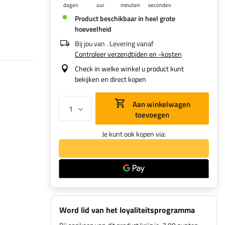
dagen
uur
minuten
seconden
Product beschikbaar in heel grote
hoeveelheid
Bij jou van
. Levering vanaf
Controleer verzendtijden en -kosten
Check in welke winkel u product kunt
bekijken en direct kopen
Aan winkelwagen
toevoegen
Je kunt ook kopen via:
Word lid van het loyaliteitsprogramma