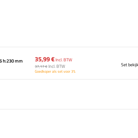
35,99 €
Incl. BTW
56 h:230 mm
Set bekij
Incl. BTW
37,17 €
Goedkoper als set voor 3%