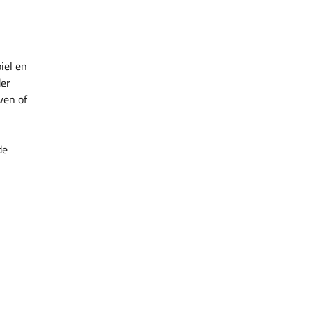
iel en
der
ven of
de