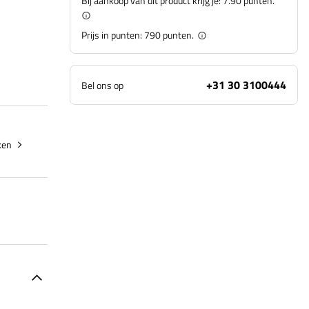
Bij aankoop van dit product krijg je:
7.90 punten.
Prijs in punten:
790
punten.
+31 30 3100444
Bel ons op
ken