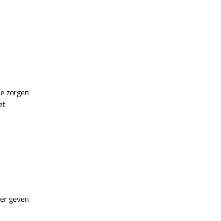
je zorgen
et
ler geven