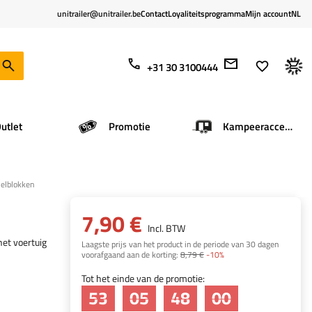
unitrailer@unitrailer.be
Contact
Loyaliteitsprogramma
Mijn account
NL
+31 30 3100444
utlet
Promotie
Kampeeraccessoires
elblokken
7,90 €
Incl. BTW
et voertuig
Laagste prijs van het product in de periode van 30 dagen
voorafgaand aan de korting:
8,79 €
-10%
Tot het einde van de promotie:
53
05
47
59