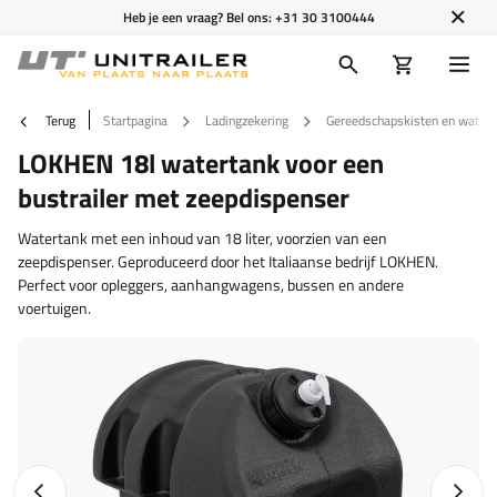
Heb je een vraag? Bel ons:
+31 30 3100444
Terug
Startpagina
Ladingzekering
Gereedschapskisten en watert
LOKHEN 18l watertank voor een
bustrailer met zeepdispenser
Watertank met een inhoud van 18 liter, voorzien van een
zeepdispenser. Geproduceerd door het Italiaanse bedrijf LOKHEN.
Perfect voor opleggers, aanhangwagens, bussen en andere
voertuigen.
Vorige foto
Napraw