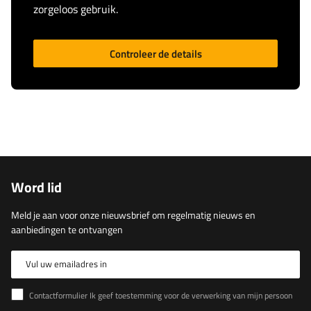
zorgeloos gebruik.
Controleer de details
Word lid
Meld je aan voor onze nieuwsbrief om regelmatig nieuws en
aanbiedingen te ontvangen
Vul uw emailadres in
Contactformulier Ik geef toestemming voor de verwerking van mijn persoonlijke gegevens in het contactformulier in overeenstemming met de Verordening van het Europees Parlement en de Raad (EU)