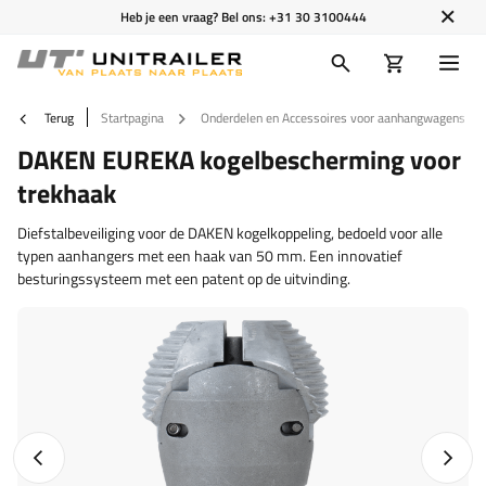
Heb je een vraag? Bel ons:
+31 30 3100444
Terug
Startpagina
Onderdelen en Accessoires voor aanhangwagens
DAKEN EUREKA kogelbescherming voor
trekhaak
Diefstalbeveiliging voor de DAKEN kogelkoppeling, bedoeld voor alle
typen aanhangers met een haak van 50 mm. Een innovatief
besturingssysteem met een patent op de uitvinding.
Vorige foto
Napraw