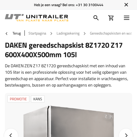
Heb je een vraag? Bel ons:
+31 30 3100444
Terug
Startpagina
Ladingzekering
Gereedschapskisten en watert
DAKEN gereedschapskist 8Z1720 Z17
600X400X500mm 105l
De DAKEN ZEN Z17 8Z1720 gereedschapskist met een inhoud van
105 liter is een professionele oplossing voor het veilig opbergen van
gereedschap en apparatuur. Perfect voor installatie in vrachtwagens,
bestelwagens, bussen en op aanhangwagens en opleggers.
PROMOTIE
KANS
Vorige foto
Napraw