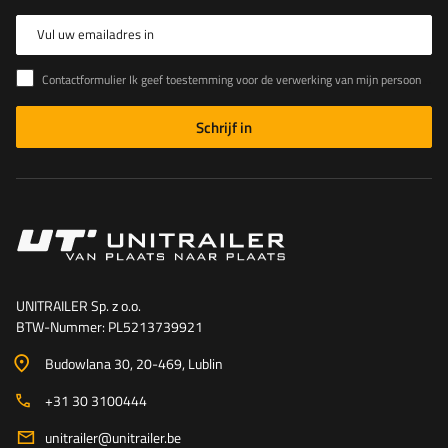
Vul uw emailadres in
Contactformulier Ik geef toestemming voor de verwerking van mijn persoonlijke gegevens in het contactformulier in overeenstemming met de Verordening van het Europees Parlement en de Raad (EU)
Schrijf in
UNITRAILER Sp. z o.o.
BTW-Nummer: PL5213739921
Budowlana 30
, 20-469
, Lublin
+31 30 3100444
unitrailer@unitrailer.be