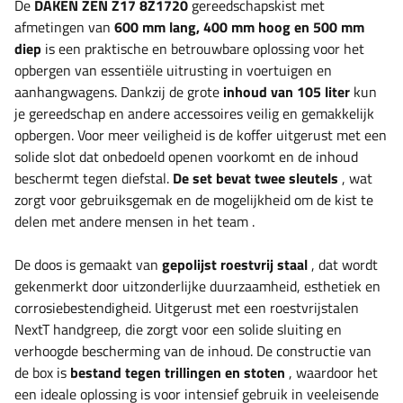
De
DAKEN ZEN Z17 8Z1720
gereedschapskist met
afmetingen van
600 mm lang, 400 mm hoog en 500 mm
diep
is een praktische en betrouwbare oplossing voor het
opbergen van essentiële uitrusting in voertuigen en
aanhangwagens. Dankzij de grote
inhoud van 105 liter
kun
je gereedschap en andere accessoires veilig en gemakkelijk
opbergen.
Voor meer veiligheid is de koffer uitgerust met een
solide slot dat onbedoeld openen voorkomt en de inhoud
beschermt tegen diefstal.
De set bevat twee sleutels
, wat
zorgt voor gebruiksgemak en de mogelijkheid om de kist te
delen met andere mensen in het team
.
De doos is gemaakt van
gepolijst roestvrij staal
, dat wordt
gekenmerkt door uitzonderlijke duurzaamheid, esthetiek en
corrosiebestendigheid. Uitgerust met een roestvrijstalen
NextT handgreep, die zorgt voor een solide sluiting en
verhoogde bescherming van de inhoud. De constructie van
de box is
bestand tegen trillingen en stoten
, waardoor het
een ideale oplossing is voor intensief gebruik in veeleisende