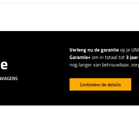
Verleng nu de garantie
op je UN
ie
Garantie+
om in totaal tot
3 jaa
nog langer van betrouwbaar, zorg
GWAGENS
Controleer de details