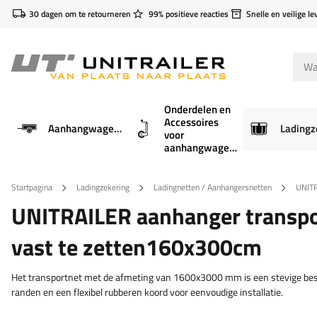
30 dagen om te retourneren
99% positieve reacties
Snelle en veilige le
Onderdelen en
Accessoires
Aanhangwagens
Ladingz
voor
aanhangwagens
Startpagina
Ladingzekering
Ladingnetten / Aanhangersnetten
UNITR
UNITRAILER aanhanger transp
vast te zetten160x300cm
Het transportnet met de afmeting van 1600x3000 mm is een stevige besc
randen en een flexibel rubberen koord voor eenvoudige installatie.