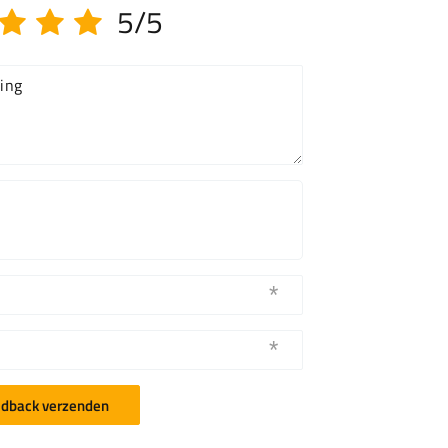
5/5
ing
dback verzenden