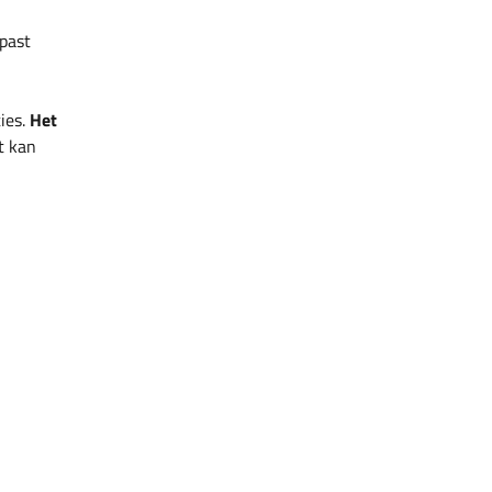
past
ies.
Het
t kan