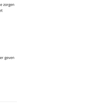
je zorgen
et
ler geven