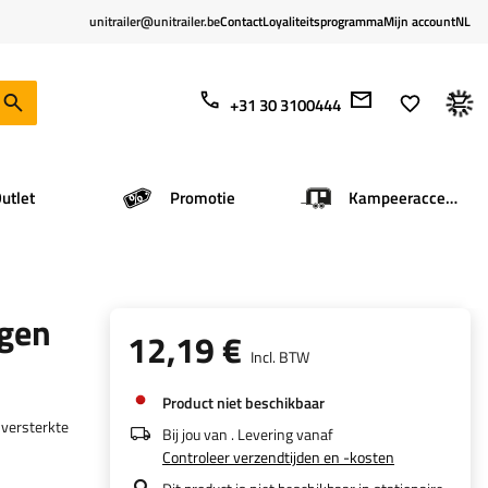
unitrailer@unitrailer.be
Contact
Loyaliteitsprogramma
Mijn account
NL
+31 30 3100444
utlet
Promotie
Kampeeraccessoires
agen
12,19 €
Incl. BTW
Product niet beschikbaar
 versterkte
Bij jou van
. Levering vanaf
Controleer verzendtijden en -kosten