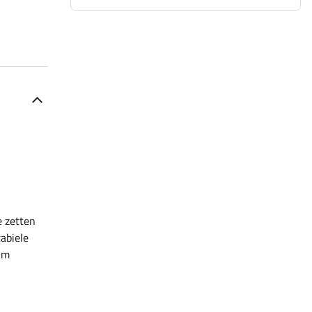
e zetten
tabiele
mum