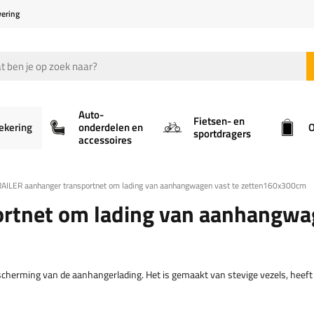
vering
Auto-
Fietsen- en
ekering
onderdelen en
O
sportdragers
accessoires
AILER aanhanger transportnet om lading van aanhangwagen vast te zetten160x300cm
ortnet om lading van aanhangw
herming van de aanhangerlading. Het is gemaakt van stevige vezels, heeft