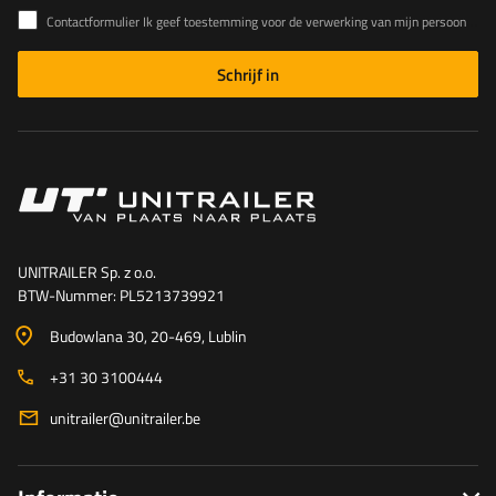
Contactformulier Ik geef toestemming voor de verwerking van mijn persoonlijke gegevens in het contactformulier in overeenstemming met de Verordening van het Europees Parlement en de Raad (EU)
Schrijf in
UNITRAILER Sp. z o.o.
BTW-Nummer: PL5213739921
Budowlana 30
, 20-469
, Lublin
+31 30 3100444
unitrailer@unitrailer.be