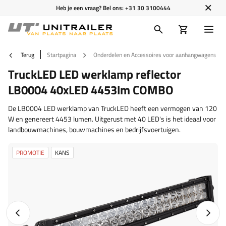
Heb je een vraag? Bel ons:
+31 30 3100444
Terug
Startpagina
Onderdelen en Accessoires voor aanhangwagens
TruckLED LED werklamp reflector
LB0004 40xLED 4453lm COMBO
De LB0004 LED werklamp van TruckLED heeft een vermogen van 120
W en genereert 4453 lumen. Uitgerust met 40 LED's is het ideaal voor
landbouwmachines, bouwmachines en bedrijfsvoertuigen.
PROMOTIE
KANS
Vorige foto
Napraw