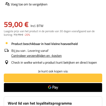
Voeg toe om te vergelijken
59,00 €
Incl. BTW
Laagste prijs van het product in de periode van 30 dagen voorafgaand aan de
korting:
73,79 €
-20%
Product beschikbaar in heel kleine hoeveelheid
Bij jou van
. Levering vanaf
Controleer verzendtijden en -kosten
Check in welke winkel u product kunt bekijken en direct kopen
Je kunt ook kopen via:
Word lid van het loyaliteitsprogramma