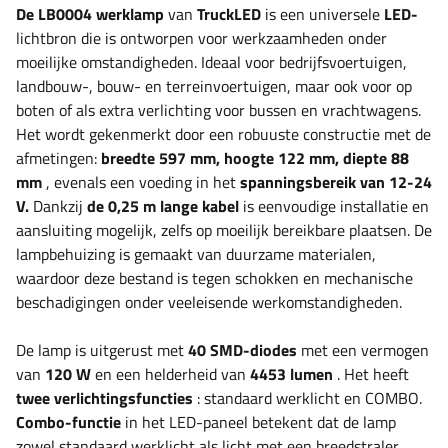
De LB0004 werklamp
van
TruckLED
is een universele
LED-
lichtbron die is ontworpen voor werkzaamheden onder
moeilijke omstandigheden. Ideaal voor bedrijfsvoertuigen,
landbouw-, bouw- en terreinvoertuigen, maar ook voor op
boten of als extra verlichting voor bussen en vrachtwagens.
Het wordt gekenmerkt door een robuuste constructie met de
afmetingen:
breedte 597 mm, hoogte 122 mm, diepte 88
mm
, evenals een voeding in het
spanningsbereik van 12-24
V.
Dankzij
de 0,25 m lange kabel
is eenvoudige installatie en
aansluiting mogelijk, zelfs op moeilijk bereikbare plaatsen. De
lampbehuizing is gemaakt van duurzame materialen,
waardoor deze bestand is tegen schokken en mechanische
beschadigingen onder veeleisende werkomstandigheden.
De lamp is uitgerust met
40 SMD-diodes
met een vermogen
van
120 W
en een helderheid van
4453 lumen
. Het heeft
twee verlichtingsfuncties
: standaard werklicht en COMBO.
Combo-functie
in het LED-paneel betekent dat de lamp
zowel standaard werklicht als licht met een breedstraler