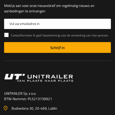
Meld je aan voor onze nieuwsbrief om regelmatig nieuws en
aanbiedingen te ontvangen
Vul uw emailadres in
Contactformulier Ik geef toestemming voor de verwerking van mijn persoonlijke gegevens in het contactformulier in overeenstemming met de Verordening van het Europees Parlement en de Raad (EU)
Schrijf in
UNITRAILER Sp. z o.o.
BTW-Nummer: PL5213739921
Budowlana 30
, 20-469
, Lublin