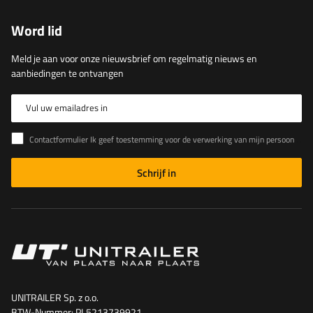
Word lid
Meld je aan voor onze nieuwsbrief om regelmatig nieuws en
aanbiedingen te ontvangen
Vul uw emailadres in
Contactformulier Ik geef toestemming voor de verwerking van mijn persoonlijke gegevens in het contactformulier in overeenstemming met de Verordening van het Europees Parlement en de Raad (EU)
Schrijf in
UNITRAILER Sp. z o.o.
BTW-Nummer: PL5213739921