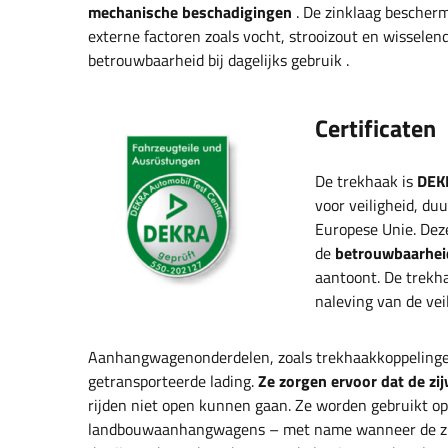
mechanische beschadigingen
. De zinklaag bescherm
externe factoren zoals vocht, strooizout en wissele
betrouwbaarheid bij dagelijks gebruik
.
Certificaten
De trekhaak is
DEKR
voor veiligheid, du
Europese Unie. Dez
de
betrouwbaarheid
aantoont. De trekh
naleving van de vei
Aanhangwagenonderdelen, zoals trekhaakkoppelinge
getransporteerde lading.
Ze zorgen ervoor dat de zi
rijden niet open kunnen gaan. Ze worden gebruikt 
landbouwaanhangwagens – met name wanneer de zij