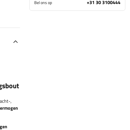
+31 30 3100444
Bel ons op
gsbout
acht-,
vermogen
egen