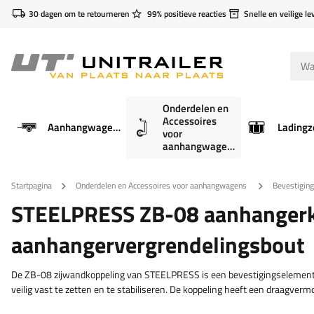
30 dagen om te retourneren
99% positieve reacties
Snelle en veilige le
Onderdelen en
Accessoires
Aanhangwagens
Ladingz
voor
aanhangwagens
Startpagina
Onderdelen en Accessoires voor aanhangwagens
Bevestigin
STEELPRESS ZB-08 aanhangerko
aanhangervergrendelingsbout
De ZB-08 zijwandkoppeling van STEELPRESS is een bevestigingselement da
veilig vast te zetten en te stabiliseren. De koppeling heeft een draagver