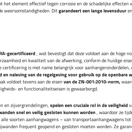
t het element effectief tegen corrosie en de schadelijke effecten 
nde weersomstandigheden. Dit
garandeert een lange levensduur
e
A-gecertificeerd
, wat bevestigt dat deze voldoet aan de hoge n
urzaamheid en kwaliteit van de afwerking, conform de huidige eis
e certificering is met name belangrijk voor aanhangeronderdelen,
 en naleving van de regelgeving voor gebruik op de openbare 
aak voldoet tevens aan de eisen
van de ZN-001:2010-norm,
waar
ligheids- en functionaliteitseisen is gewaarborgd.
n en zijvergrendelingen,
spelen een cruciale rol in de veiligheid
v
jwanden snel en veilig gesloten kunnen worden
, waardoor ze tijd
op alle soorten aanhangwagens – van transportaanhangwagens to
wanden frequent geopend en gesloten moeten worden. Ze garan