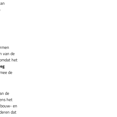
van
n
ormen
en van de
 omdat het
weg
mee de
an de
ens het
t bouw- en
deren dat