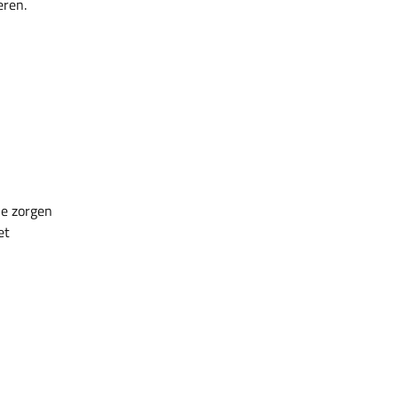
eren.
je zorgen
et