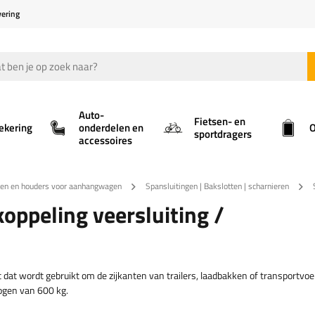
vering
Auto-
Fietsen- en
ekering
onderdelen en
O
sportdragers
accessoires
gen en houders voor aanhangwagen
Spansluitingen | Bakslotten | scharnieren
ppeling veersluiting /
t wordt gebruikt om de zijkanten van trailers, laadbakken of transportvoe
mogen van 600 kg.