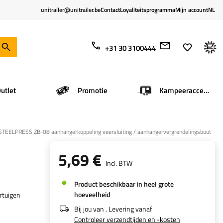
unitrailer@unitrailer.be
Contact
Loyaliteitsprogramma
Mijn account
NL
+31 30 3100444
utlet
Promotie
Kampeeraccessoires
STEELPRESS ZB-08 aanhangerkoppeling veersluiting / aanhangervergrendelingsbout
5,69 €
Incl. BTW
Product beschikbaar in heel grote
hoeveelheid
rtuigen
Bij jou van
. Levering vanaf
Controleer verzendtijden en -kosten