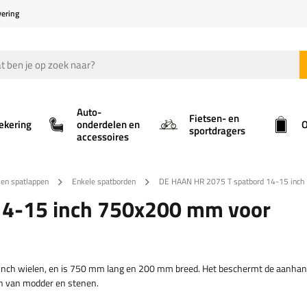
vering
Auto-
Fietsen- en
ekering
onderdelen en
O
sportdragers
accessoires
 en spatlappen
Enkele spatborden
DE HAAN HR 2075 T spatbord 14-15 inch
14-15 inch 750x200 mm voor
nch wielen, en is 750 mm lang en 200 mm breed. Het beschermt de aanhang
n van modder en stenen.