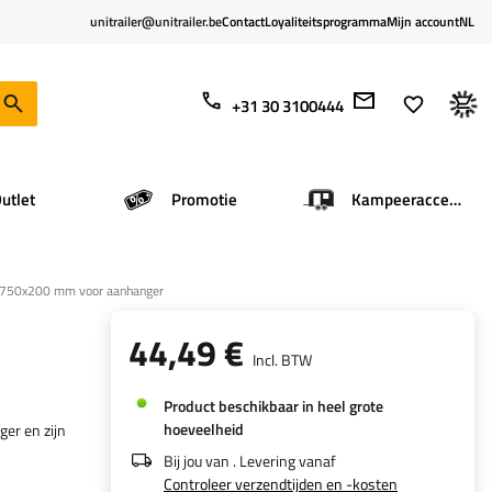
unitrailer@unitrailer.be
Contact
Loyaliteitsprogramma
Mijn account
NL
+31 30 3100444
utlet
Promotie
Kampeeraccessoires
 750x200 mm voor aanhanger
44,49 €
Incl. BTW
Product beschikbaar in heel grote
hoeveelheid
er en zijn
Bij jou van
. Levering vanaf
Controleer verzendtijden en -kosten