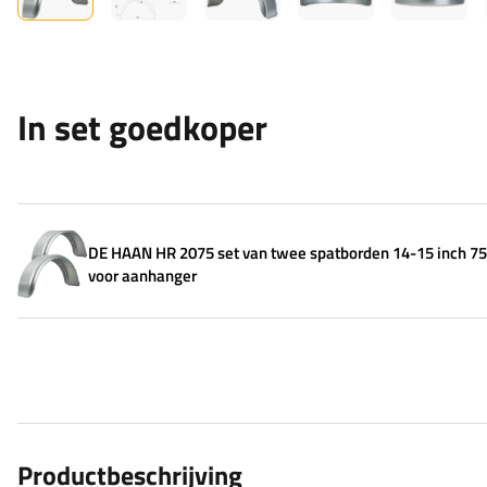
In set goedkoper
DE HAAN HR 2075 set van twee spatborden 14-15 inch 
voor aanhanger
Productbeschrijving