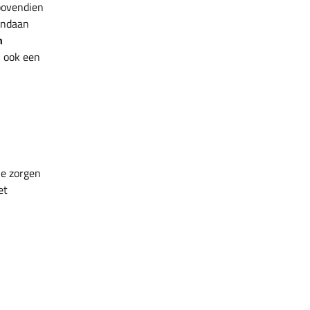
bovendien
andaan
n
n ook een
je zorgen
et