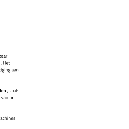
baar
. Het
tiging aan
den
, zoals
r van het
machines