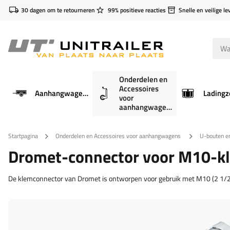
30 dagen om te retourneren
99% positieve reacties
Snelle en veilige le
Onderdelen en
Accessoires
Aanhangwagens
Ladingz
voor
aanhangwagens
Startpagina
Onderdelen en Accessoires voor aanhangwagens
U-bouten e
Dromet-connector voor M10-kl
De klemconnector van Dromet is ontworpen voor gebruik met M10 (2 1/2"