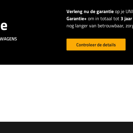
Verleng nu de garantie
op je UN
ie
Garantie+
om in totaal tot
3 jaa
nog langer van betrouwbaar, zorg
GWAGENS
Controleer de details