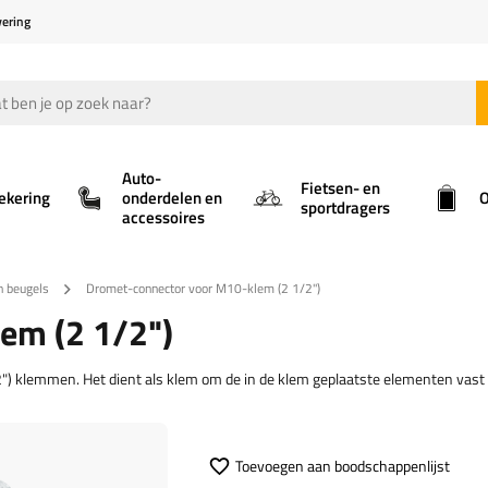
vering
Auto-
Fietsen- en
ekering
onderdelen en
O
sportdragers
accessoires
n beugels
Dromet-connector voor M10-klem (2 1/2")
em (2 1/2")
) klemmen. Het dient als klem om de in de klem geplaatste elementen vast
Toevoegen aan boodschappenlijst