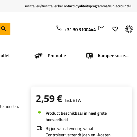
unitrailer@unitrailer.be
Contact
Loyaliteitsprogramma
Mijn account
NL
+31 30 3100444
utlet
Promotie
Kampeeraccessoires
2,59 €
Incl. BTW
 te houden.
Product beschikbaar in heel grote
hoeveelheid
Bij jou van
. Levering vanaf
Controleer verzendtijden en -kosten