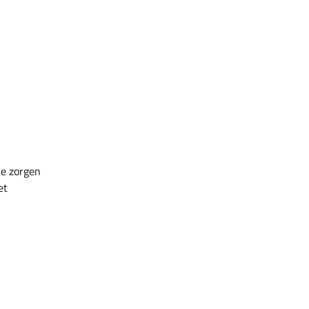
je zorgen
et