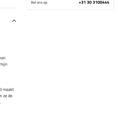
+31 30 3100444
Bel ons op
van
mijn
id maakt
n ze de
.