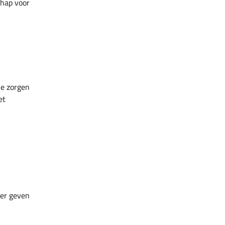
chap voor
je zorgen
et
ler geven