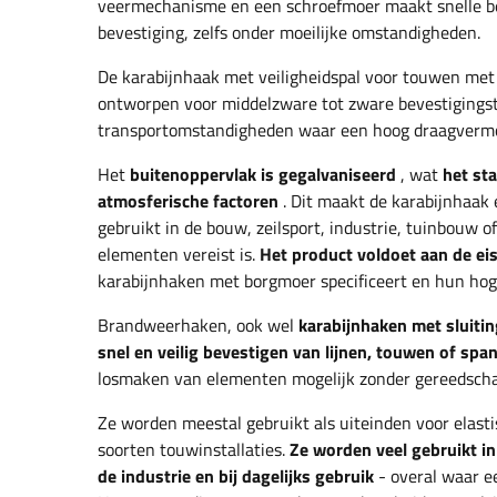
veermechanisme en een schroefmoer maakt snelle be
bevestiging, zelfs onder moeilijke omstandigheden.
De karabijnhaak met veiligheidspal voor touwen me
ontworpen voor middelzware tot zware bevestigingsto
transportomstandigheden waar een hoog draagvermog
Het
buitenoppervlak is gegalvaniseerd
, wat
het st
atmosferische factoren
. Dit maakt de karabijnhaak 
gebruikt in de bouw, zeilsport, industrie, tuinbouw 
elementen vereist is.
Het product voldoet aan de e
karabijnhaken met borgmoer specificeert en hun hoge
Brandweerhaken, ook wel
karabijnhaken met sluitin
snel en veilig bevestigen van lijnen, touwen of sp
losmaken van elementen mogelijk zonder gereedscha
Ze worden meestal gebruikt als uiteinden voor elasti
soorten touwinstallaties.
Ze worden veel gebruikt in
de industrie en bij dagelijks gebruik
- overal waar e