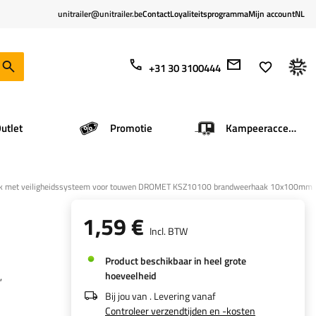
unitrailer@unitrailer.be
Contact
Loyaliteitsprogramma
Mijn account
NL
+31 30 3100444
utlet
Promotie
Kampeeraccessoires
ak met veiligheidssysteem voor touwen DROMET KSZ10100 brandweerhaak 10x100mm
1,59 €
Incl. BTW
Product beschikbaar in heel grote
hoeveelheid
,
Bij jou van
. Levering vanaf
Controleer verzendtijden en -kosten