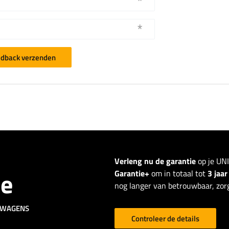
dback verzenden
Verleng nu de garantie
op je UN
ie
Garantie+
om in totaal tot
3 jaa
nog langer van betrouwbaar, zorg
GWAGENS
Controleer de details