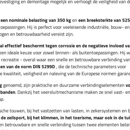
vestiging en demontage mogelijk en verhoogt de veiligheid van d
t
een nominale belasting van 350 kg
en
een breeksterkte van 525
epassingen. Hij is perfect voor veeleisende industriële, bouw- en
en en betrouwbaarheid vereist zijn.
aal effectief beschermt tegen corrosie en de negatieve invloed v
een ideale keuze voor zowel binnen- als buitentoepassingen. Hij w
of recreatie - overal waar een snelle en betrouwbare verbinding va
isen van de norm DIN 5299D
, die de technische parameters voor
 kwaliteit, veiligheid en naleving van de Europese normen garand
g
genoemd, zijn praktische en duurzame verbindingselementen
vo
anbanden
. Dankzij het veersluitmechanisme maken ze snel vast- e
p.
sche touwen, bij het vastzetten van lasten, in zekersystemen en b
 de zeilsport, bij het klimmen, in het toerisme, maar ook in de t
en betrouwbare en snelle verbinding tussen twee elementen belang