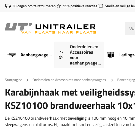
30 dagen om te retourneren
99% positieve reacties
Snelle en veilige le
Onderdelen en
Accessoires
Aanhangwagens
Ladingz
voor
aanhangwagens
Startpagina
Onderdelen en Accessoires voor aanhangwagens
Bevestigin
Karabijnhaak met veiligheids
KSZ10100 brandweerhaak 10
De KSZ10100 brandweerhaak met beveiliging is 100 mm hoog en 10 mm di
sleepwagens en platforms. Hij maakt het snel en veilig vastzetten van t