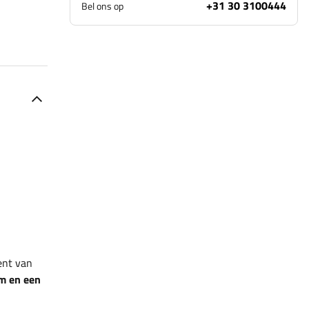
+31 30 3100444
Bel ons op
ent van
m en een