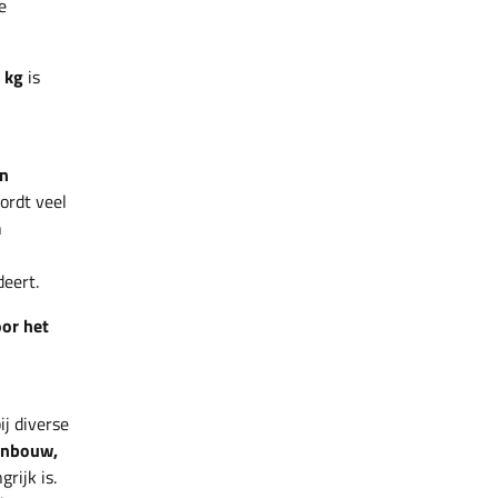
e
 kg
is
an
ordt veel
n
eert.
or het
n
ij diverse
uinbouw,
rijk is.