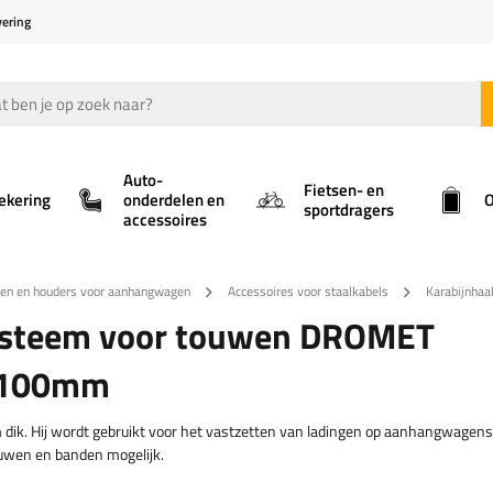
vering
Auto-
Fietsen- en
ekering
onderdelen en
O
sportdragers
accessoires
gen en houders voor aanhangwagen
Accessoires voor staalkabels
Karabijnha
systeem voor touwen DROMET
x100mm
k. Hij wordt gebruikt voor het vastzetten van ladingen op aanhangwagens
ouwen en banden mogelijk.