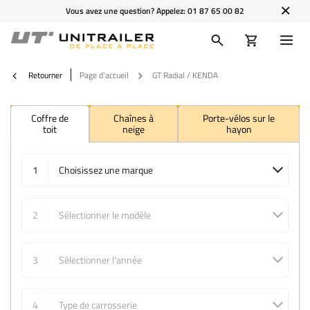
Vous avez une question? Appelez:
01 87 65 00 82
Retourner
Page d'accueil
GT Radial / KENDA
Coffre de
Chaînes à
Porte-vélos sur le
toit
neige
hayon
1
Choisissez une marque
2
Sélectionner le modèle
3
Sélectionner l'année
4
Type de carrosserie