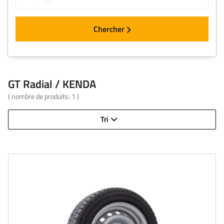
Chercher
GT Radial / KENDA
( nombre de produits:
1
)
Tri
Largeur de pneu:
195
Profil de pneu:
50
Diamètre de jante:
13"
Espacement des boulons de jante:
5x112
Le déport de jante (ET):
30