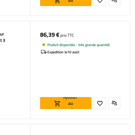
au
panier
86,39 €
our
prix TTC
t 3
Produit disponible - très grande quantité
Expedition le
10 août
Ajouter
au
panier