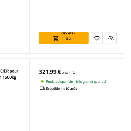
Ajouter
au
panier
321,99 €
CIER pour
prix TTC
m 1500kg
Produit disponible - très grande quantité
Expedition le
10 août