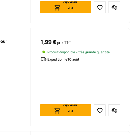
Ajouter
au
panier
1,99 €
pour
prix TTC
Produit disponible - très grande quantité
Expedition le
10 août
Ajouter
au
panier