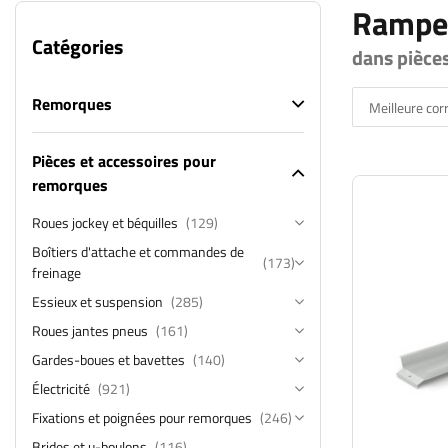
Rampe
Catégories
dans pièce
Remorques
Meilleure co
Pièces et accessoires pour
remorques
Roues jockey et béquilles
(129)
Boîtiers d'attache et commandes de
(173)
freinage
Essieux et suspension
(285)
Roues jantes pneus
(161)
Gardes-boues et bavettes
(140)
Électricité
(921)
Fixations et poignées pour remorques
(246)
Brides et u-boulons
(116)