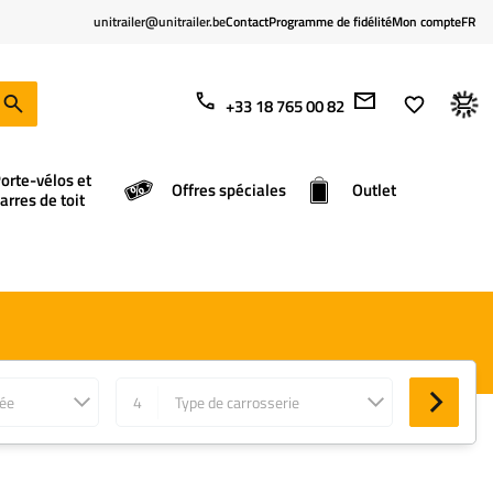
unitrailer@unitrailer.be
Contact
Programme de fidélité
Mon compte
FR
+33 18 765 00 82
orte-vélos et
Offres spéciales
Outlet
arres de toit
née
4
Type de carrosserie