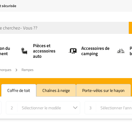
t sécurisée
Pièces et
ion du
Accessoires de
P
accessoires
ment
camping
b
auto
emorques
Rampes
Coffre de toit
Chaînes à neige
Porte-vélos sur le hayon
2
Sélectionner le modèle
3
Sélectionner l'an