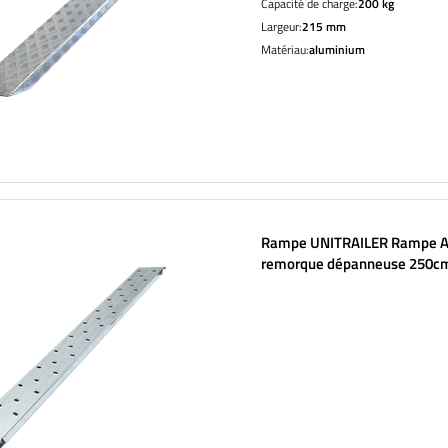
Capacité de charge:
200 kg
Largeur:
215 mm
Matériau:
aluminium
Rampe UNITRAILER Rampe A
remorque dépanneuse 250c