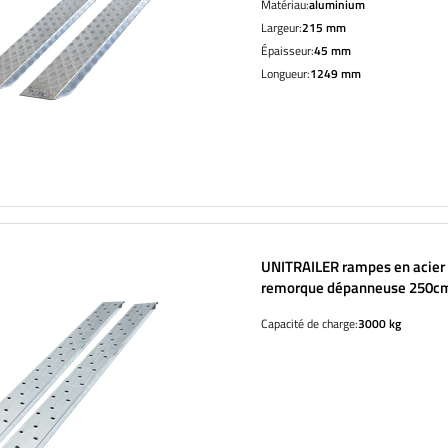
Matériau:
aluminium
Largeur:
215 mm
Épaisseur:
45 mm
Longueur:
1249 mm
UNITRAILER rampes en acier
remorque dépanneuse 250cm
lot de 2 pcs
Capacité de charge:
3000 kg