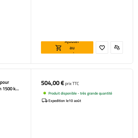
Ajouter
au
panier
504,00 €
 pour
prix TTC
 1500 kg
Produit disponible - très grande quantité
Expedition le
10 août