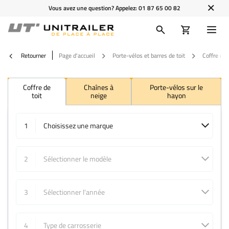
Vous avez une question? Appelez:
01 87 65 00 82
Retourner
Page d'accueil
Porte-vélos et barres de toit
Coffre de t
Coffre de
Chaînes à
Porte-vélos sur le
toit
neige
hayon
1
Choisissez une marque
2
Sélectionner le modèle
3
Sélectionner l'année
4
Type de carrosserie