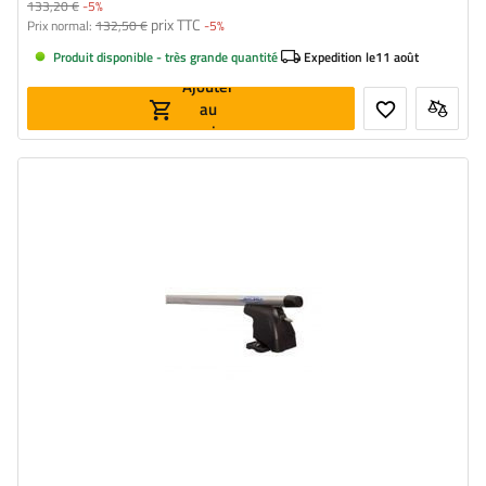
133,20 €
-5%
prix TTC
Prix normal:
132,50 €
-5%
Produit disponible - très grande quantité
Expedition le
11 août
Ajouter
au
panier