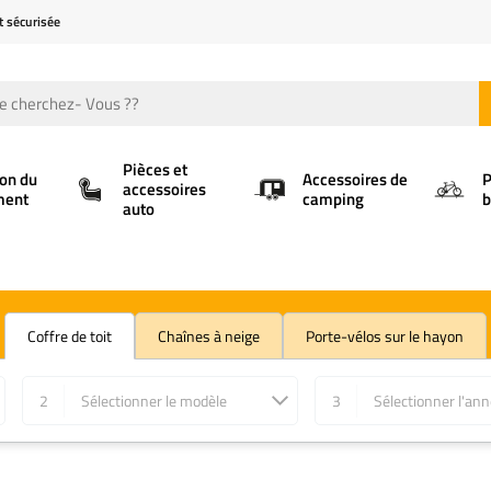
t sécurisée
Pièces et
ion du
Accessoires de
P
accessoires
ment
camping
b
auto
Coffre de toit
Chaînes à neige
Porte-vélos sur le hayon
2
Sélectionner le modèle
3
Sélectionner l'an