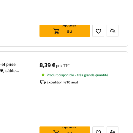
Ajouter
au
panier
8,39 €
 et prise
prix TTC
6, câble
Produit disponible - très grande quantité
Expedition le
10 août
Ajouter
au