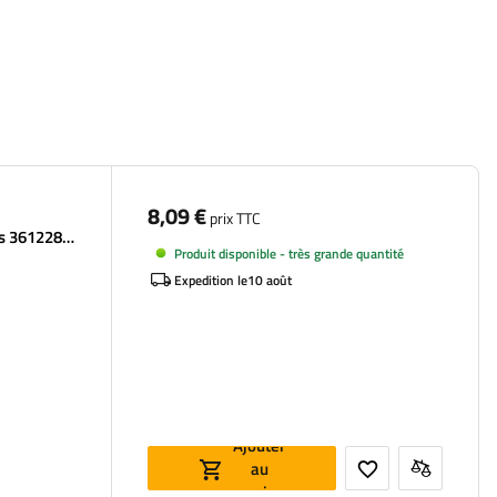
8,09 €
prix TTC
us 361228
Produit disponible - très grande quantité
Expedition le
10 août
Ajouter
au
panier