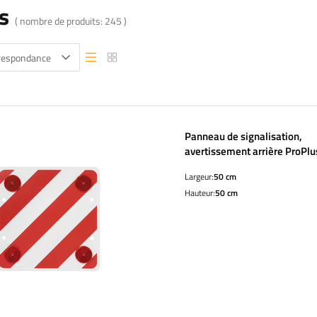
s
( nombre de produits:
245
)
rrespondance
Vue liste
Vue liste
Panneau de signalisation,
avertissement arrière ProPl
réfléchissant 50x50cm
Largeur:
50 cm
Hauteur:
50 cm