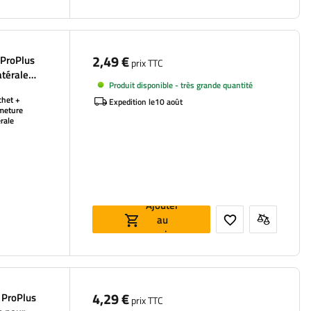
2,49 €
 ProPlus
prix TTC
atérale
Produit disponible - très grande quantité
chet +
Expedition le
10 août
meture
érale
Ajouter
au
panier
4,29 €
e ProPlus
prix TTC