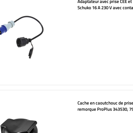
Adaptateur avec prise CEE et 
Schuko 16 A 230 V avec conta
protection ProPlus 373530, c
cm
Cache en caoutchouc de pris
remorque ProPlus 343530, 