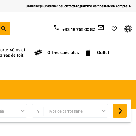
unitrailer@unitrailer.be
Contact
Programme de fidélité
Mon compte
FR
+33 18 765 00 82
orte-vélos et
Offres spéciales
Outlet
arres de toit
née
4
Type de carrosserie