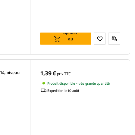
Ajouter
au
panier
1,39 €
14, niveau
prix TTC
Produit disponible - très grande quantité
Expedition le
10 août