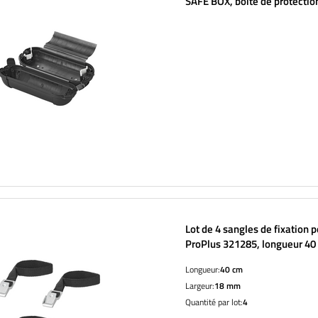
SAFE BOX, boîte de protectio
prise Schuko
Lot de 4 sangles de fixation p
ProPlus 321285, longueur 40
Longueur:
40 cm
Largeur:
18 mm
Quantité par lot:
4