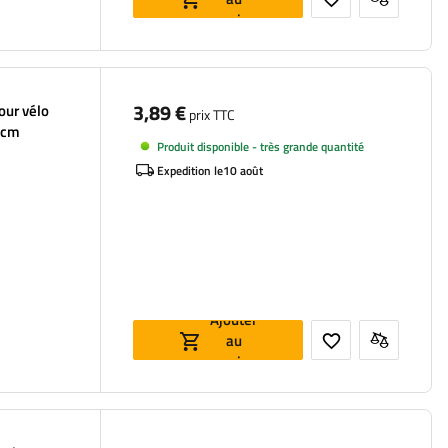
panier
3,89 €
our vélo
prix TTC
 cm
Produit disponible - très grande quantité
Expedition le
10 août
Ajouter
au
panier