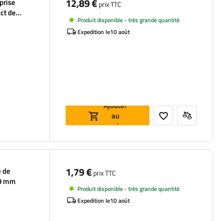
12,89 €
prise
prix TTC
ct de
Produit disponible - très grande quantité
âble de 40
Expedition le
10 août
Ajouter
au
panier
1,79 €
e de
prix TTC
79 mm
Produit disponible - très grande quantité
Expedition le
10 août