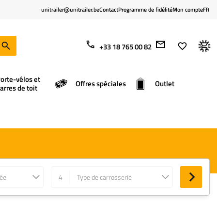
unitrailer@unitrailer.be
Contact
Programme de fidélité
Mon compte
FR
+33 18 765 00 82
orte-vélos et
Offres spéciales
Outlet
arres de toit
née
4
Type de carrosserie