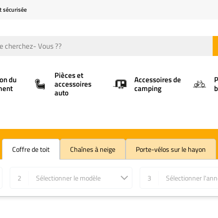
t sécurisée
Pièces et
ion du
Accessoires de
P
accessoires
ment
camping
b
auto
Coffre de toit
Chaînes à neige
Porte-vélos sur le hayon
2
Sélectionner le modèle
3
Sélectionner l'an