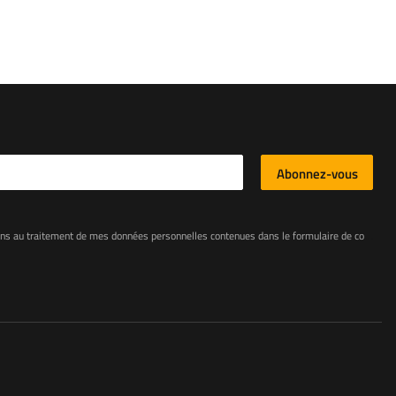
l
Abonnez-vous
e mes données personnelles contenues dans le formulaire de contact conformément au règlement du Parlement européen et du Conseil (UE)