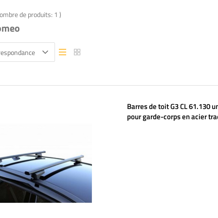
nombre de produits:
1
)
romeo
rrespondance
Vue liste
Vue liste
Barres de toit G3 CL 61.130 u
pour garde-corps en acier tra
et intégrés