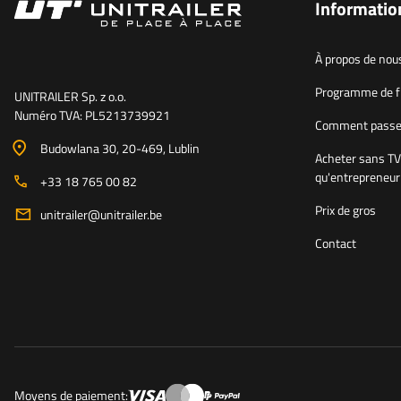
Informatio
À propos de nou
Programme de fi
UNITRAILER Sp. z o.o.
Numéro TVA: PL5213739921
Comment passe
Budowlana 30
, 20-469
, Lublin
Acheter sans TV
qu'entrepreneur
+33 18 765 00 82
Prix de gros
unitrailer@unitrailer.be
Contact
Moyens de paiement: