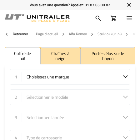
Vous avez une question? Appelez:
01 87 65 00 82
Retourner
Page d'accueil
Alfa Romeo
Stelvio (2017-)
202
Coffre de
Chaînes à
Porte-vélos sur le
toit
neige
hayon
1
Choisissez une marque
2
Sélectionner le modèle
3
Sélectionner l'année
4
Type de carrosserie