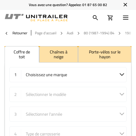
Vous avez une question? Appelez:
01 87 65 00 82
Retourner
Page d'accueil
Audi
80 (1987-1994) B4
1988
Coffre de
Chaînes à
Porte-vélos sur le
toit
neige
hayon
1
Choisissez une marque
2
Sélectionner le modèle
3
Sélectionner l'année
4
Type de carrosserie