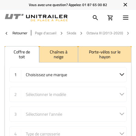
Vous avez une question? Appelez:
01 87 65 00 82
Retourner
Page d'accueil
Skoda
Octavia III (2013-2020)
2
Coffre de
Chaînes à
Porte-vélos sur le
toit
neige
hayon
1
Choisissez une marque
2
Sélectionner le modèle
3
Sélectionner l'année
4
Type de carrosserie