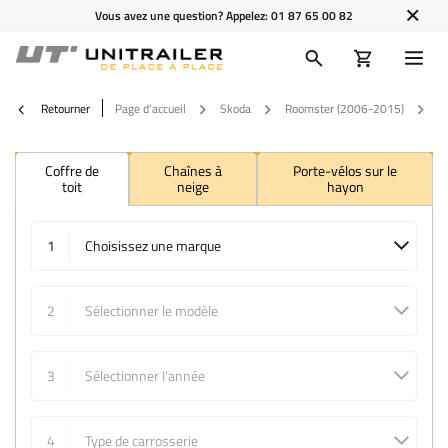
Vous avez une question? Appelez:
01 87 65 00 82
Retourner
Page d'accueil
Skoda
Roomster (2006-2015)
2
Coffre de
Chaînes à
Porte-vélos sur le
toit
neige
hayon
1
Choisissez une marque
2
Sélectionner le modèle
3
Sélectionner l'année
4
Type de carrosserie